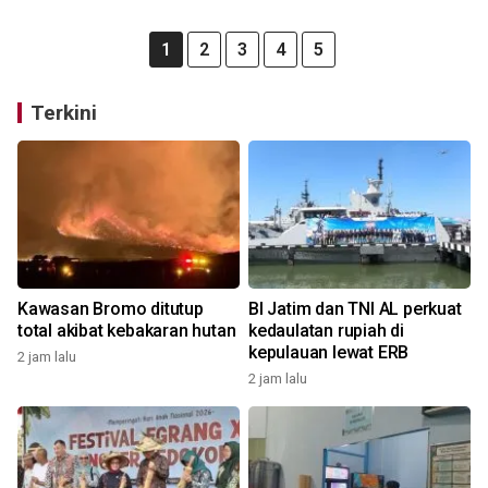
1
2
3
4
5
Terkini
Kawasan Bromo ditutup
BI Jatim dan TNI AL perkuat
total akibat kebakaran hutan
kedaulatan rupiah di
kepulauan lewat ERB
2 jam lalu
2 jam lalu