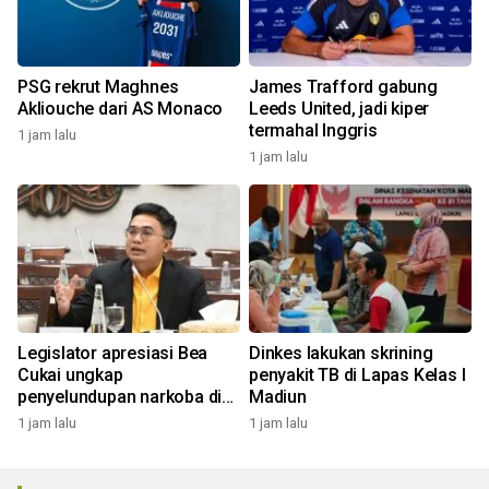
PSG rekrut Maghnes
James Trafford gabung
Akliouche dari AS Monaco
Leeds United, jadi kiper
termahal Inggris
1 jam lalu
1 jam lalu
Legislator apresiasi Bea
Dinkes lakukan skrining
Cukai ungkap
penyakit TB di Lapas Kelas I
penyelundupan narkoba di
Madiun
Soetta
1 jam lalu
1 jam lalu