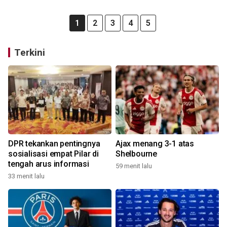
1
2
3
4
5
Terkini
DPR tekankan pentingnya
Ajax menang 3-1 atas
sosialisasi empat Pilar di
Shelbourne
tengah arus informasi
59 menit lalu
33 menit lalu