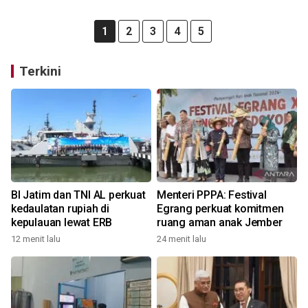
1
2
3
4
5
Terkini
BI Jatim dan TNI AL perkuat
Menteri PPPA: Festival
kedaulatan rupiah di
Egrang perkuat komitmen
kepulauan lewat ERB
ruang aman anak Jember
12 menit lalu
24 menit lalu