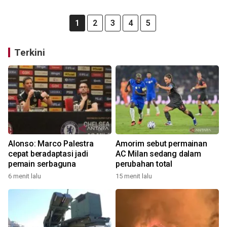
1
2
3
4
5
Terkini
Alonso: Marco Palestra
Amorim sebut permainan
cepat beradaptasi jadi
AC Milan sedang dalam
pemain serbaguna
perubahan total
6 menit lalu
15 menit lalu