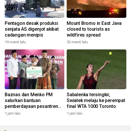
Pentagon desak produksi
Mount Bromo in East Java
senjata AS digenjot akibat
closed to tourists as
cadangan menipis
wildfires spread
19 menit lalu
53 menit lalu
Baznas dan Menko PM
Sabalenka tersingkir,
salurkan bantuan
Swiatek melaju ke perempat
pemberdayaan pesantren
final WTA 1000 Toronto
Gresik
1 jam lalu
1 jam lalu