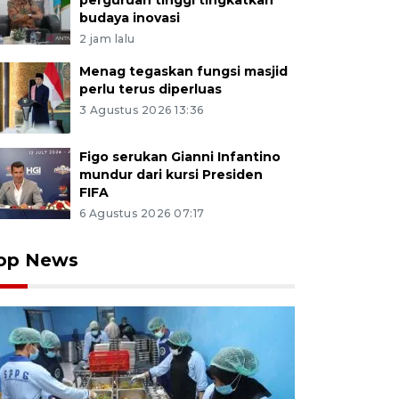
perguruan tinggi tingkatkan
budaya inovasi
2 jam lalu
Menag tegaskan fungsi masjid
perlu terus diperluas
3 Agustus 2026 13:36
Figo serukan Gianni Infantino
mundur dari kursi Presiden
FIFA
6 Agustus 2026 07:17
op News
ja memerah susu sapi di peternakan Wisata Edukasi Su
, Kamis (9/7/2026). Selain menarik ratusan wisatawan s
ntegrasikan kawasan wisata edukasi, pabrik, dan pete
oduksi puluhan jenis produk turunan susu, seperti susu 
 dan keju, menyuplai ratusan ribu cup susu untuk Progra
 melalui Satuan Pelayanan Pemenuhan Gizi (SPPG) bag
A FOTO/Ari Bowo Sucipto