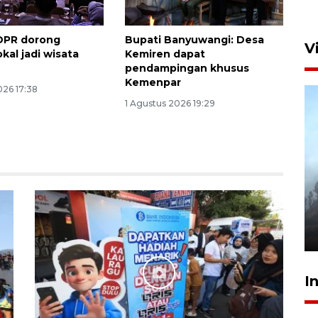
DPR dorong
Bupati Banyuwangi: Desa
V
okal jadi wisata
Kemiren dapat
pendampingan khusus
Kemenpar
026 17:38
1 Agustus 2026 19:29
BPBD Jatim kerahkan "Drone
Water Spray" bantu padamkan
kebakaran Bromo
6 Agustus 2026 18:23
I