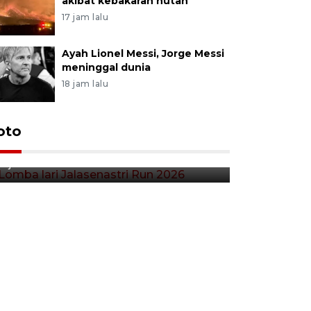
akibat kebakaran hutan
17 jam lalu
Ayah Lionel Messi, Jorge Messi
meninggal dunia
18 jam lalu
Lomba lari Jalasenastri Run
oto
Pekan Qr
2026
Indonesia
2 jam lalu
5 jam lalu