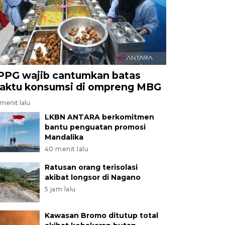
PPG wajib cantumkan batas
aktu konsumsi di ompreng MBG
menit lalu
LKBN ANTARA berkomitmen
bantu penguatan promosi
Mandalika
40 menit lalu
Ratusan orang terisolasi
akibat longsor di Nagano
5 jam lalu
Kawasan Bromo ditutup total