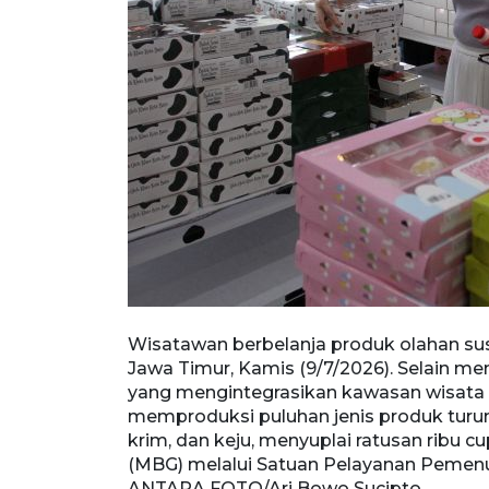
ESB), Batu,
Wisatawan berbelanja produk olahan sus
an destinasi
Jawa Timur, Kamis (9/7/2026). Selain me
rsebut
yang mengintegrasikan kawasan wisata e
yogurt, es
memproduksi puluhan jenis produk turunan
i Gratis
krim, dan keju, menyuplai ratusan ribu 
ima manfaat.
(MBG) melalui Satuan Pelayanan Pemenu
ANTARA FOTO/Ari Bowo Sucipto