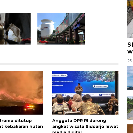
S
w
25 
Bromo ditutup
Anggota DPR RI dorong
bat kebakaran hutan
angkat wisata Sidoarjo lewat
media digital