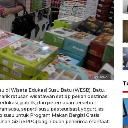
T
u di Wisata Edukasi Susu Batu (WESB), Batu,
Peker
narik ratusan wisatawan setiap pekan destinasi
Timur
dukasi, pabrik, dan peternakan tersebut
mengi
 susu, seperti susu pasteurisasi, yogurt, es
mempr
cup susu untuk Program Makan Bergizi Gratis
krim,
han Gizi (SPPG) bagi ribuan penerima manfaat.
(MBG)
ANTAR