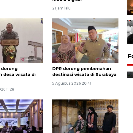
21 jam lalu
Jurnalis bagikan bendera
F
gratis sambut HUT
Kemerdekaan
r dorong
DPR dorong pembenahan
 desa wisata di
destinasi wisata di Surabaya
8 Agustus 2026 12:56
5 Agustus 2026 20:41
26 11:28