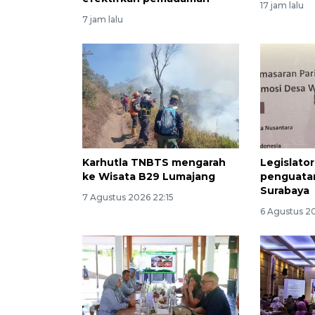
17 jam lalu
7 jam lalu
Karhutla TNBTS mengarah
Legislato
ke Wisata B29 Lumajang
penguatan
Surabaya
7 Agustus 2026 22:15
6 Agustus 20