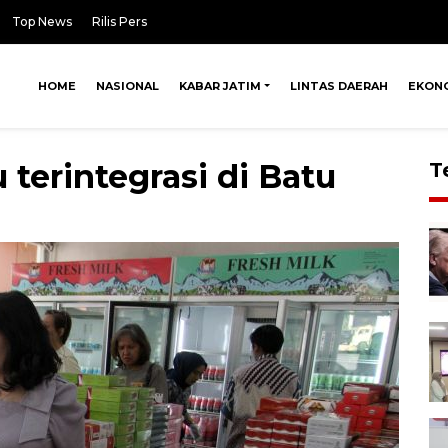
Top News
Rilis Pers
HOME
NASIONAL
KABAR JATIM
LINTAS DAERAH
EKON
 terintegrasi di Batu
T