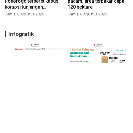
Ponorogo terseret kasus
padam, area terbakar capai
korupsi tunjangan
120 hektare
perumahan
Kamis, 6 Agustus 2026
Kamis, 6 Agustus 2026
Infografik