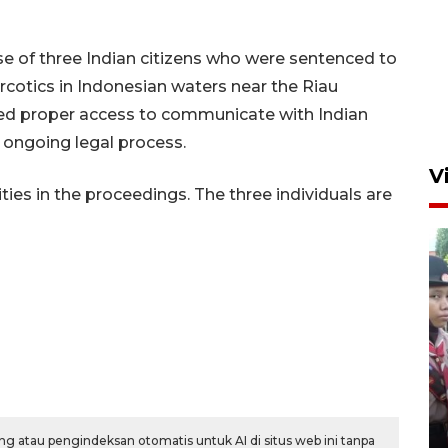
 of three Indian citizens who were sentenced to
rcotics in Indonesian waters near the Riau
ted proper access to communicate with Indian
 ongoing legal process.
V
ties in the proceedings. The three individuals are
BNPB optimalkan penguatan
Desa Tangguh Bencana di
Jawa Timur
5 Agustus 2026 19:09
g atau pengindeksan otomatis untuk AI di situs web ini tanpa