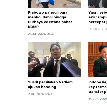
Prabowo panggil para
Yusril se
menko, Bahlil hingga
eks Jampi
Purbaya ke Istana bahas
percepat
KDMP
13 Juli 2026 
23 Juli 2026 13:36
Yusril persilakan Nadiem
Indonesia
ajukan banding
key terms
transfer 
2 Juli 2026 15:40
30 Juni 2026