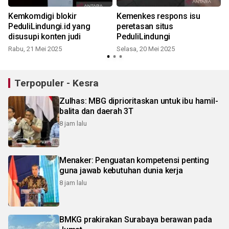
Kemkomdigi blokir
Kemenkes respons isu
PeduliLindungi.id yang
peretasan situs
disusupi konten judi
PeduliLindungi
Rabu, 21 Mei 2025
Selasa, 20 Mei 2025
K
Terpopuler - Kesra
Zulhas: MBG diprioritaskan untuk ibu hamil-
balita dan daerah 3T
8 jam lalu
Menaker: Penguatan kompetensi penting
guna jawab kebutuhan dunia kerja
8 jam lalu
BMKG prakirakan Surabaya berawan pada