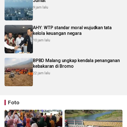
Jumat
9 jam lalu
AHY: WTP standar moral wujudkan tata
kelola keuangan negara
10 jam lalu
BPBD Malang ungkap kendala penanganan
kebakaran di Bromo
22 jam lalu
Foto