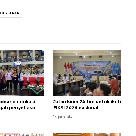
ING BAJA
Memberantas kejahatan
jalanan Jakarta
2026-08-05 18:00:00
doarjo edukasi
Jatim kirim 24 tim untuk ikuti
egah penyebaran
FIKSI 2026 nasional
14 jam lalu