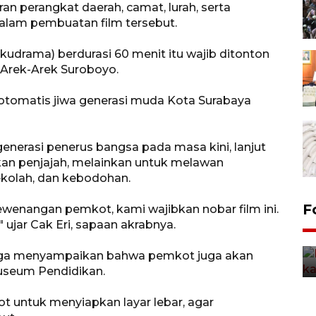
ran perangkat daerah, camat, lurah, serta
dalam pembuatan film tersebut.
udrama) berdurasi 60 menit itu wajib ditonton
 Arek-Arek Suroboyo.
ra otomatis jiwa generasi muda Kota Surabaya
erasi penerus bangsa pada masa kini, lanjut
kan penjajah, melainkan untuk melawan
sekolah, dan kebodohan.
Uji fungsi jembatan kereta api
F
wenangan pemkot, kami wajibkan nobar film ini.
di Jember
 ujar Cak Eri, sapaan akrabnya.
5 Agustus 2026 22:18
juga menyampaikan bahwa pemkot juga akan
Museum Pendidikan.
t untuk menyiapkan layar lebar, agar