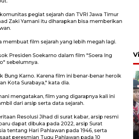
ut.
n komunitas pegiat sejarah dan TVRI Jawa Timur
mad Zaki Yamani itu diharapkan bisa memberikan
wan.
a membuat film sejarah yang lebih megah lagi.
V
k Presiden Soekarno dalam film "Soera Ing
no" sebelumnya.
Bung Karno. Karena film ini benar-benar heroik
 Kota Surabaya," kata dia.
ni mengatakan, film yang digarapnya kali ini
il dari arsip serta data sejarah.
BNPB optimalkan penguatan
itaan Resolusi Jihad di surat kabar, arsip resmi
Desa Tangguh Bencana di
baru dapat dibuka pada 2022, arsip Surat
Jawa Timur
a tentang Hari Pahlawan pada 1946, serta
5 Agustus 2026 19:09
 saat peresmian Tugu Pahlawan pada 10