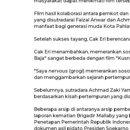
masyarakat dapat menikmati film terseb
Film hasil kolaborasi antara pemkot da
yang disutradarai Faizal Anwar dan Ach
manfaat bagi generasi muda Kota Pahla
Setelah sukses tayang, Cak Eri berencan
Cak Eri menambahkan, memerankan soso
Baja" sangat berbeda dengan film "Kus
"Saya
nervous
(grogi) memerankan sosok 
dan menggambarkan sejarah pertempuran
Sebelumnya, sutradara Achmad Zaki Yama
berdasarkan kisah pertempuran yang diamb
Beberapa arsip di antaranya arsip pember
laporan kematian Brigadir Mallaby yang 
Penetapan Pemerintah Republik Indonesi
dokumen asli pidato Presiden Soekarno