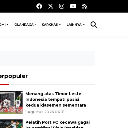
OMI
OLAHRAGA
KARKHAS
LAINNYA
erpopuler
Menang atas Timor Leste,
Indonesia tempati posisi
kedua klasemen sementara
1 Agustus 2026 06:31
Pelatih Port FC kecewa gagal