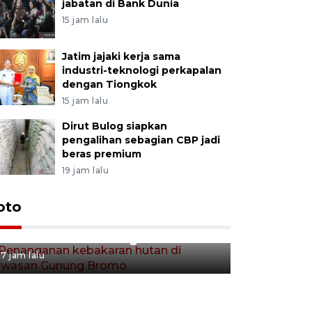
jabatan di Bank Dunia
15 jam lalu
Jatim jajaki kerja sama
industri-teknologi perkapalan
dengan Tiongkok
15 jam lalu
Dirut Bulog siapkan
pengalihan sebagian CBP jadi
beras premium
19 jam lalu
Gerakan 
oto
Penanganan kebakaran hutan
Tulungag
di kawasan Gunung Bromo
8 jam lalu
7 jam lalu