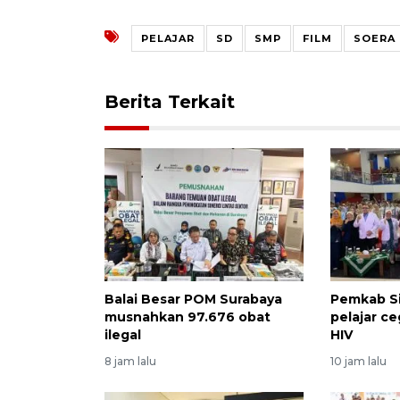
PELAJAR
SD
SMP
FILM
SOERA 
Berita Terkait
Balai Besar POM Surabaya
Pemkab Si
musnahkan 97.676 obat
pelajar c
ilegal
HIV
8 jam lalu
10 jam lalu