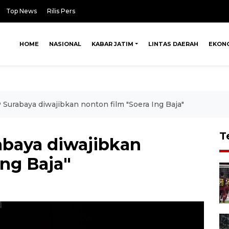
Top News
Rilis Pers
HOME
NASIONAL
KABAR JATIM
LINTAS DAERAH
EKON
Surabaya diwajibkan nonton film "Soera Ing Baja"
T
abaya diwajibkan
Ing Baja"