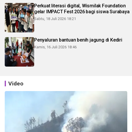
Perkuat literasi digital, Wismilak Foundation
gelar IMPACT Fest 2026 bagi siswa Surabaya
Sabtu, 18 Juli 2026 18:21
Penyaluran bantuan benih jagung di Kediri
Kamis, 16 Juli 2026 18:46
Video