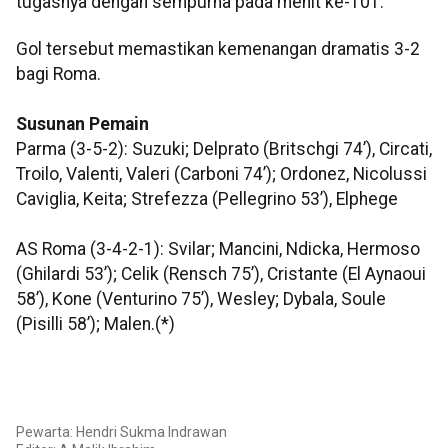
tugasnya dengan sempurna pada menit ke-101.
Gol tersebut memastikan kemenangan dramatis 3-2
bagi Roma.
Susunan Pemain
Parma (3-5-2): Suzuki; Delprato (Britschgi 74’), Circati,
Troilo, Valenti, Valeri (Carboni 74’); Ordonez, Nicolussi
Caviglia, Keita; Strefezza (Pellegrino 53’), Elphege
AS Roma (3-4-2-1): Svilar; Mancini, Ndicka, Hermoso
(Ghilardi 53’); Celik (Rensch 75’), Cristante (El Aynaoui
58’), Kone (Venturino 75’), Wesley; Dybala, Soule
(Pisilli 58’); Malen.(*)
Pewarta: Hendri Sukma Indrawan