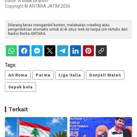
Editor: A Malik Ibrahim
Copyright © ANTARA JATIM 2026
Dilarang keras mengambil konten, melakukan crawling atau
pengindeksan otomatis untuk AI di situs web ini tanpa izin tertulis dari
Kantor Berita ANTARA.
Tags:
AS Roma
Parma
Liga Italia
Donyell Malen
Sepak bola
Terkait