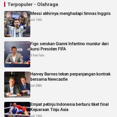
Terpopuler - Olahraga
Messi akhirnya menghadapi timnas Inggris
Jul 13th
Figo serukan Gianni Infantino mundur dari
kursi Presiden FIFA
3 hari lalu
Harvey Barnes teken perpanjangan kontrak
bersama Newcastle
Jul 28th
Empat petinju Indonesia berburu tiket final
Kejuaraan Tinju Asia
Jul 13th