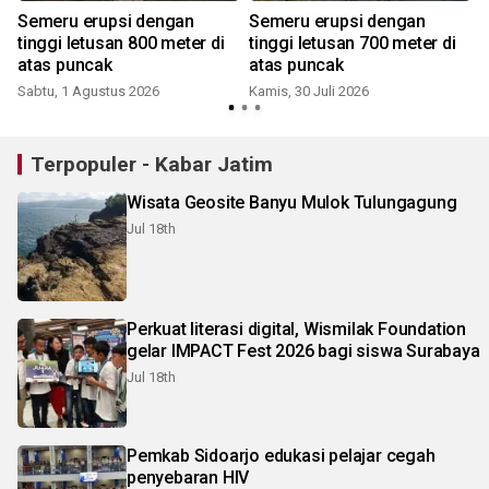
Semeru erupsi dengan
Semeru erupsi dengan
tinggi letusan 800 meter di
tinggi letusan 700 meter di
atas puncak
atas puncak
Sabtu, 1 Agustus 2026
Kamis, 30 Juli 2026
J
Terpopuler - Kabar Jatim
Wisata Geosite Banyu Mulok Tulungagung
Jul 18th
Perkuat literasi digital, Wismilak Foundation
gelar IMPACT Fest 2026 bagi siswa Surabaya
Jul 18th
Pemkab Sidoarjo edukasi pelajar cegah
penyebaran HIV