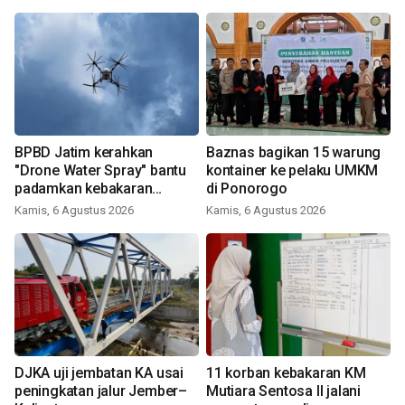
BPBD Jatim kerahkan
Baznas bagikan 15 warung
"Drone Water Spray" bantu
kontainer ke pelaku UMKM
padamkan kebakaran
di Ponorogo
Bromo
Kamis, 6 Agustus 2026
Kamis, 6 Agustus 2026
DJKA uji jembatan KA usai
11 korban kebakaran KM
peningkatan jalur Jember–
Mutiara Sentosa II jalani