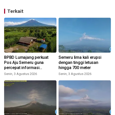
Terkait
BPBD Lumajang perkuat
Semeru lima kali erupsi
Pos Aju Semeru guna
dengan tinggi letusan
percepat informasi
hingga 700 meter
kebencanaan
Senin, 3 Agustus 2026
Senin, 3 Agustus 2026
K