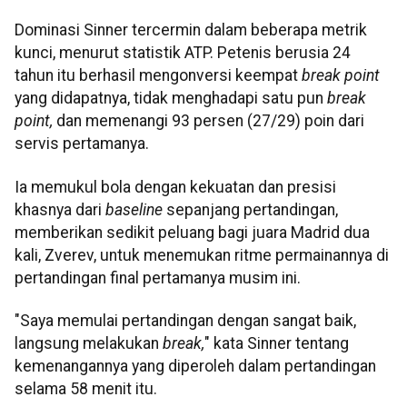
Dominasi Sinner tercermin dalam beberapa metrik
kunci, menurut statistik ATP. Petenis berusia 24
tahun itu berhasil mengonversi keempat
break point
yang didapatnya, tidak menghadapi satu pun
break
point,
dan memenangi 93 persen (27/29) poin dari
servis pertamanya.
Ia memukul bola dengan kekuatan dan presisi
khasnya dari
baseline
sepanjang pertandingan,
memberikan sedikit peluang bagi juara Madrid dua
kali, Zverev, untuk menemukan ritme permainannya di
pertandingan final pertamanya musim ini.
"Saya memulai pertandingan dengan sangat baik,
langsung melakukan
break,
" kata Sinner tentang
kemenangannya yang diperoleh dalam pertandingan
selama 58 menit itu.