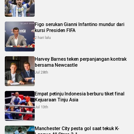
Figo serukan Gianni Infantino mundur dari
kursi Presiden FIFA
2 hari lalu
Harvey Barnes teken perpanjangan kontrak
bersama Newcastle
Jul 28th
Empat petinju Indonesia berburu tiket final
Kejuaraan Tinju Asia
Jul 13th
Manchester City pesta gol saat tekuk K-