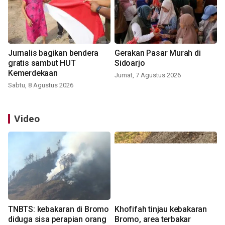
Jurnalis bagikan bendera
Gerakan Pasar Murah di
gratis sambut HUT
Sidoarjo
Kemerdekaan
Jumat, 7 Agustus 2026
Sabtu, 8 Agustus 2026
Video
TNBTS: kebakaran di Bromo
Khofifah tinjau kebakaran
diduga sisa perapian orang
Bromo, area terbakar