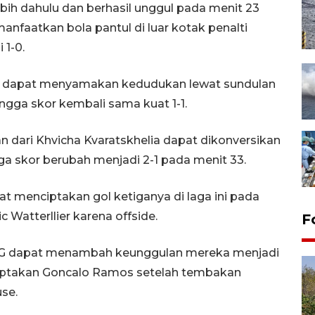
bih dahulu dan berhasil unggul pada menit 23
faatkan bola pantul di luar kotak penalti
 1-0.
e dapat menyamakan kedudukan lewat sundulan
ngga skor kembali sama kuat 1-1.
 dari Khvicha Kvaratskhelia dapat dikonversikan
a skor berubah menjadi 2-1 pada menit 33.
menciptakan gol ketiganya di laga ini pada
 Watterllier karena offside.
Lomba lari Jalasenastri Run
F
2026
PSG dapat menambah keunggulan mereka menjadi
22 jam lalu
iciptakan Goncalo Ramos setelah tembakan
se.