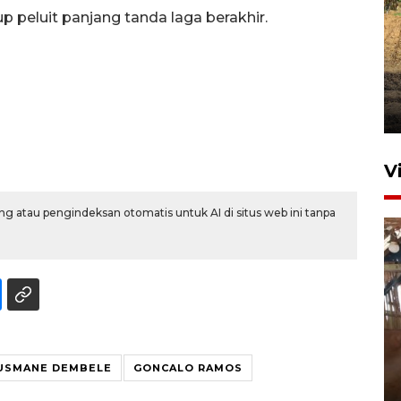
p peluit panjang tanda laga berakhir.
V
g atau pengindeksan otomatis untuk AI di situs web ini tanpa
BNPB perkuat operasi udara
padamkan karhutla di Gunung
USMANE DEMBELE
GONCALO RAMOS
Bromo