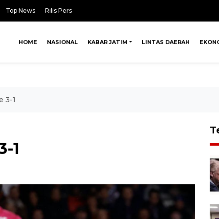
Top News
Rilis Pers
HOME
NASIONAL
KABAR JATIM
LINTAS DAERAH
EKON
e 3-1
T
3-1