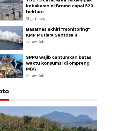
kebakaran di Bromo capai 520
hektare
15 jam lalu
Basarnas akhiri "monitoring"
KMP Mutiara Sentosa II
17 jam lalu
SPPG wajib cantumkan batas
waktu konsumsi di ompreng
MBG
19 jam lalu
oto
Luas pane
Septembe
14 jam lalu