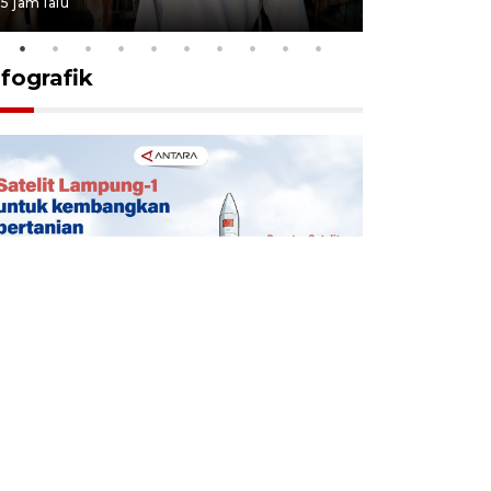
5 jam lalu
9 jam lalu
nfografik