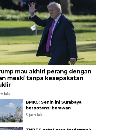
rump mau akhiri perang dengan
ran meski tanpa kesepakatan
klir
am lalu
BMKG: Senin ini Surabaya
berpotensi berawan
5 jam lalu
TNBTS catat area terdampak