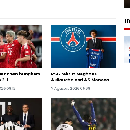
7 Agustus 2026 21:12
I
uenchen bungkam
PSG rekrut Maghnes
a 2-1
Akliouche dari AS Monaco
026 08:15
7 Agustus 2026 06:38