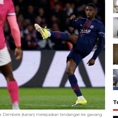
T
ne Dembele (kanan) melepaskan tendangan ke gawang