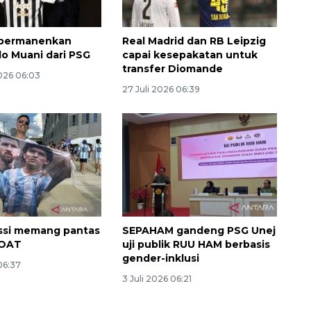
 permanenkan
Real Madrid dan RB Leipzig
lo Muani dari PSG
capai kesepakatan untuk
transfer Diomande
026 06:03
27 Juli 2026 06:39
Memacu produksi sawit untuk
penuhi kebutuhan
2026-08-09 12:00:00
ssi memang pantas
SEPAHAM gandeng PSG Unej
GOAT
uji publik RUU HAM berbasis
gender-inklusi
 06:37
3 Juli 2026 06:21