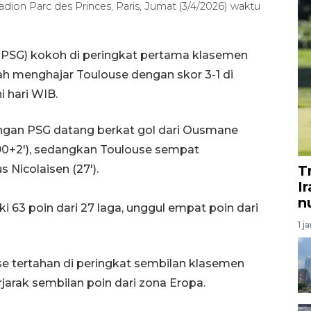
adion Parc des Princes, Paris, Jumat (3/4/2026) waktu
 (PSG) kokoh di peringkat pertama klasemen
ah menghajar Toulouse dengan skor 3-1 di
i hari WIB.
angan PSG datang berkat gol dari Ousmane
90+2'), sedangkan Toulouse sempat
icolaisen (27').
T
I
nu
 63 poin dari 27 laga, unggul empat poin dari
1 j
e tertahan di peringkat sembilan klasemen
jarak sembilan poin dari zona Eropa.