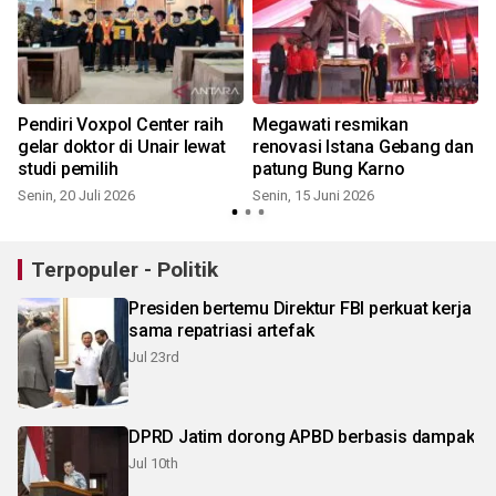
k
Pendiri Voxpol Center raih
Megawati resmikan
gelar doktor di Unair lewat
renovasi Istana Gebang dan
studi pemilih
patung Bung Karno
Senin, 20 Juli 2026
Senin, 15 Juni 2026
S
Terpopuler - Politik
Presiden bertemu Direktur FBI perkuat kerja
sama repatriasi artefak
Jul 23rd
DPRD Jatim dorong APBD berbasis dampak
Jul 10th