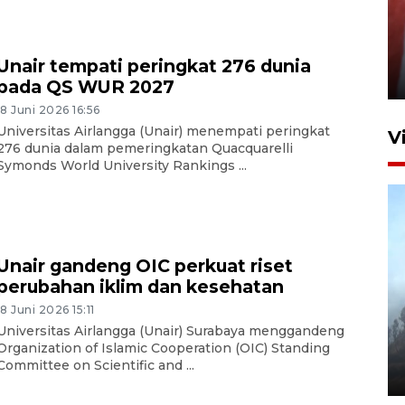
Penguatan struktur jembatan
Niyama Tulungagung
Unair tempati peringkat 276 dunia
7 Agustus 2026 14:36
pada QS WUR 2027
18 Juni 2026 16:56
Universitas Airlangga (Unair) menempati peringkat
V
276 dunia dalam pemeringkatan Quacquarelli
Symonds World University Rankings ...
Unair gandeng OIC perkuat riset
perubahan iklim dan kesehatan
BPBD Jatim kerahkan "Drone
18 Juni 2026 15:11
Water Spray" bantu padamkan
Universitas Airlangga (Unair) Surabaya menggandeng
kebakaran Bromo
Organization of Islamic Cooperation (OIC) Standing
Committee on Scientific and ...
6 Agustus 2026 18:23