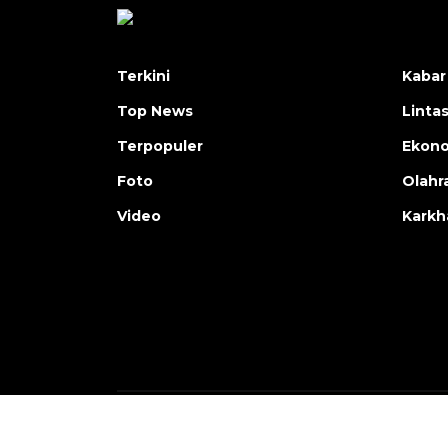
Terkini
Kabar
Top News
Linta
Terpopuler
Ekon
Foto
Olahr
Video
Karkh
Copyright © ANTARA