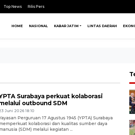
Top News
Rilis Pers
HOME
NASIONAL
KABAR JATIM
LINTAS DAERAH
EKON
T
YPTA Surabaya perkuat kolaborasi
melalui outbound SDM
23 Juni 2026 18:10
Yayasan Perguruan 17 Agustus 1945 (YPTA) Surabaya
memperkuat kolaborasi dan kualitas sumber daya
manusia (SDM) melalui kegiatan ...