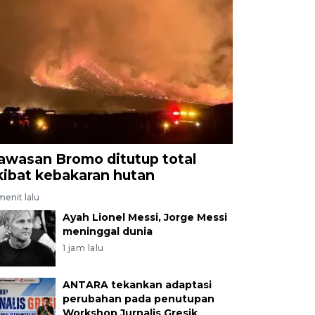
awasan Bromo ditutup total
kibat kebakaran hutan
menit lalu
Ayah Lionel Messi, Jorge Messi
meninggal dunia
1 jam lalu
ANTARA tekankan adaptasi
perubahan pada penutupan
Workshop Jurnalis Gresik