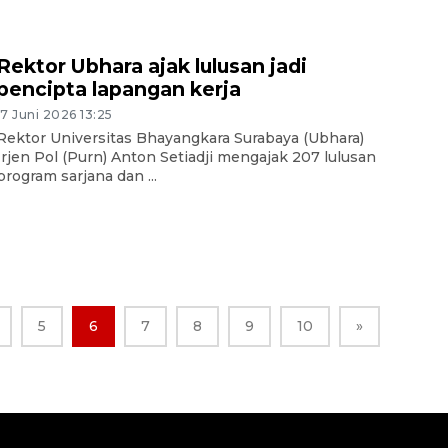
Rektor Ubhara ajak lulusan jadi
pencipta lapangan kerja
17 Juni 2026 13:25
Rektor Universitas Bhayangkara Surabaya (Ubhara)
Irjen Pol (Purn) Anton Setiadji mengajak 207 lulusan
program sarjana dan ...
5
6
7
8
9
10
»