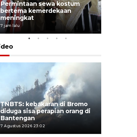
Permintaan sewa kostum
bertema kemerdekaan
Perpusta
meningkat
Lingkunga
7 jam lalu
7 jam lalu
ideo
TNBTS: kebakaran di Bromo
Khofifah 
diduga sisa perapian orang di
Bromo, a
Bantengan
capai 176
7 Agustus 2026 23:02
7 Agustus 202