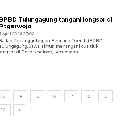
BPBD Tulungagung tangani longsor di
Pagerwojo
3 April 2026 23:00
Badan Penanggulangan Bencana Daerah (BPBD)
Tulungagung, Jawa Timur, menangani dua titik
longsor di Desa Kradinan, Kecamatan ...
13
14
15
16
17
18
19
20
»