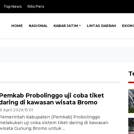
Top News
Rilis Pers
HOME
NASIONAL
KABAR JATIM
LINTAS DAERAH
EKON
T
Pemkab Probolinggo uji coba tiket
daring di kawasan wisata Bromo
15 April 2026 15:01
Pemerintah Kabupaten (Pemkab) Probolinggo
melakukan uji coba sistem tiket daring di kawasan
wisata Gunung Bromo untuk ...