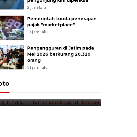
pengunjung kini diperiksa
5 jam lalu
Pemerintah tunda penerapan
pajak "marketplace"
19 jam lalu
Pengangguran di Jatim pada
Mei 2026 berkurang 26.320
orang
21 jam lalu
Uji fungsi jembatan kereta api
oto
Tera timb
di Jember
di pasar t
14 jam lalu
14 jam lalu