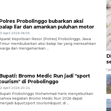
Polres Probolinggo bubarkan aksi
balap liar dan amankan puluhan motor
13 April 2026 06:05
Aparat Kepolisian Resor (Polres) Probolinggo, Jawa
Timur membubarkan aksi balap liar yang meresahkan
warga dan mengamankan ...
D
s
1 j
Bupati: Bromo Medic Run jadi "sport
tourism" di Probolinggo
12 April 2026 20:24
Bupati Probolinggo Mohammad Haris menyebutkan
bahwa kegiatan Bromo Medic Run 2026 dapat
menjadi &quot;sport tourism&quot; di ...