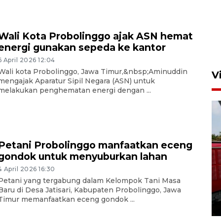
Wali Kota Probolinggo ajak ASN hemat
energi gunakan sepeda ke kantor
6 April 2026 12:04
Wali kota Probolinggo, Jawa Timur,&nbsp;Aminuddin
V
mengajak Aparatur Sipil Negara (ASN) untuk
melakukan penghematan energi dengan ...
Petani Probolinggo manfaatkan eceng
gondok untuk menyuburkan lahan
Basarnas hentikan operasi
4 April 2026 16:30
kedaruratan KM Mutiara
Petani yang tergabung dalam Kelompok Tani Masa
Sentosa II
Baru di Desa Jatisari, Kabupaten Probolinggo, Jawa
Timur memanfaatkan eceng gondok ...
4 Agustus 2026 22:38