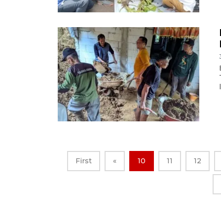
First
«
10
11
12