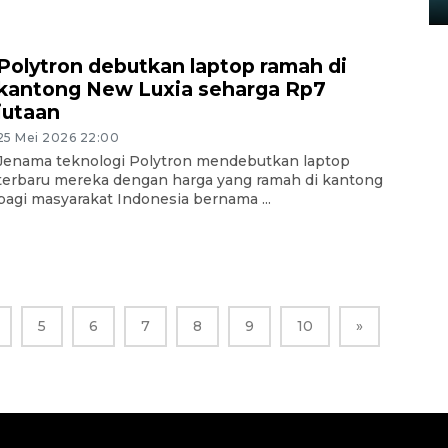
Polytron debutkan laptop ramah di
kantong New Luxia seharga Rp7
jutaan
25 Mei 2026 22:00
Jenama teknologi Polytron mendebutkan laptop
terbaru mereka dengan harga yang ramah di kantong
bagi masyarakat Indonesia bernama ...
5
6
7
8
9
10
»