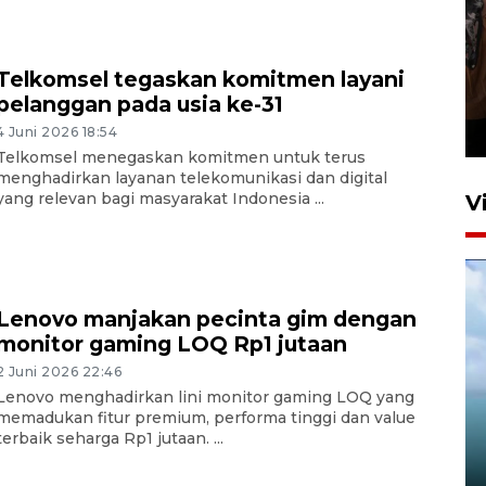
Persebaya juara Piala
Telkomsel tegaskan komitmen layani
Presiden 2026
pelanggan pada usia ke-31
9 jam lalu
4 Juni 2026 18:54
Telkomsel menegaskan komitmen untuk terus
menghadirkan layanan telekomunikasi dan digital
yang relevan bagi masyarakat Indonesia ...
V
Lenovo manjakan pecinta gim dengan
monitor gaming LOQ Rp1 jutaan
2 Juni 2026 22:46
Lenovo menghadirkan lini monitor gaming LOQ yang
DJKA uji jembatan KA usai
memadukan fitur premium, performa tinggi dan value
peningkatan jalur Jember–
terbaik seharga Rp1 jutaan. ...
Kalisat
5 Agustus 2026 23:10