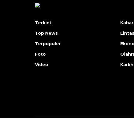
Terkini
Kabar
Top News
Linta
Terpopuler
Ekon
Foto
Olahr
Video
Karkh
Copyright © ANTARA