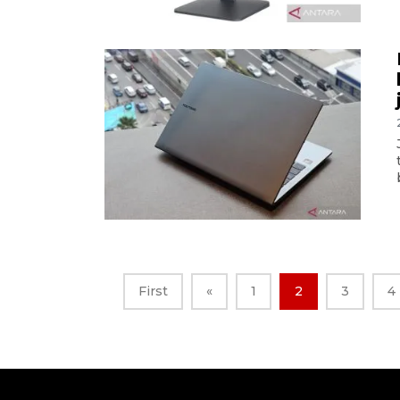
First
«
1
2
3
4