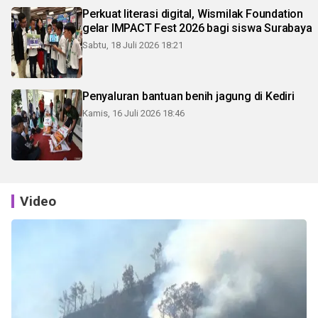
Perkuat literasi digital, Wismilak Foundation
gelar IMPACT Fest 2026 bagi siswa Surabaya
Sabtu, 18 Juli 2026 18:21
Penyaluran bantuan benih jagung di Kediri
Kamis, 16 Juli 2026 18:46
Video