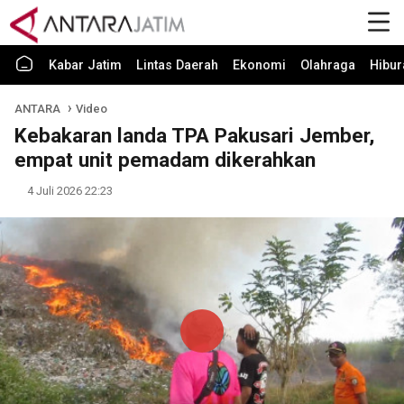
Kabar Jatim
Lintas Daerah
Ekonomi
Olahraga
Hibur
ANTARA
Video
Kebakaran landa TPA Pakusari Jember,
empat unit pemadam dikerahkan
4 Juli 2026 22:23
Play