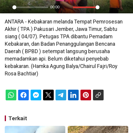
00:00
Play
Mute
Settings
PIP
En
ANTARA - Kebakaran melanda Tempat Pemrosesan
ful
Akhir ( TPA ) Pakusari Jember, Jawa Timur, Sabtu
siang ( 04/07). Petugas TPA dibantu Pemadam
Kebakaran, dan Badan Penanggulangan Bencana
Daerah ( BPBD ) setempat langsung berusaha
memadamkan api. Belum diketahui penyebab
kebakaran. (Hamka Agung Balya/Chairul Fajri/Roy
Rosa Bachtiar)
Terkait