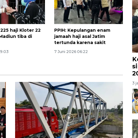
225 haji Kloter 22
PPIH: Kepulangan enam
Madiun tiba di
jamaah haji asal Jatim
tertunda karena sakit
19:03
7 Juni 2026 06:22
K
s
2
3 j