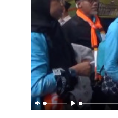
Unmute
Play