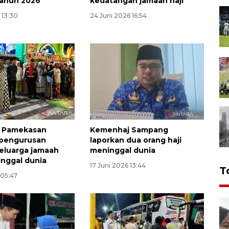
tahun 2026
kedatangan jamaah haji
 13:30
24 Juni 2026 16:54
 Pamekasan
Kemenhaj Sampang
 pengurusan
laporkan dua orang haji
keluarga jamaah
meninggal dunia
nggal dunia
17 Juni 2026 13:44
T
 05:47