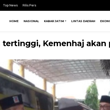
Top News
Rilis Pers
HOME
NASIONAL
KABAR JATIM
LINTAS DAERAH
EKON
 tertinggi, Kemenhaj akan p