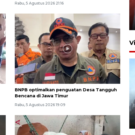
Rabu, 5 Agustus 2026 21:16
Penguatan struktur jembatan
Niyama Tulungagung
7 Agustus 2026 14:36
V
BNPB optimalkan penguatan Desa Tangguh
Bencana di Jawa Timur
BPBD Jatim kerahkan "Drone
Water Spray" bantu padamkan
Rabu, 5 Agustus 2026 19:09
kebakaran Bromo
6 Agustus 2026 18:23