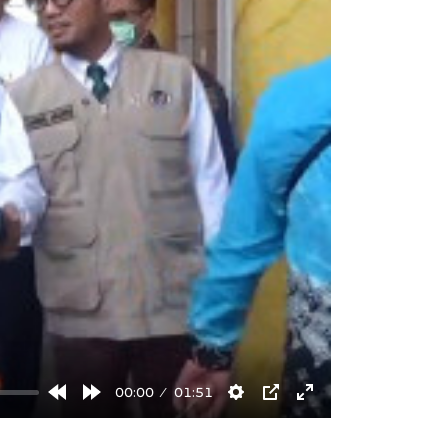
00:00
01:51
Rewind
Forward
Settings
PIP
Enter
10s
10s
fullscreen