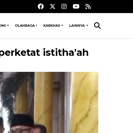
OMI
OLAHRAGA
KARKHAS
LAINNYA
erketat istitha'ah