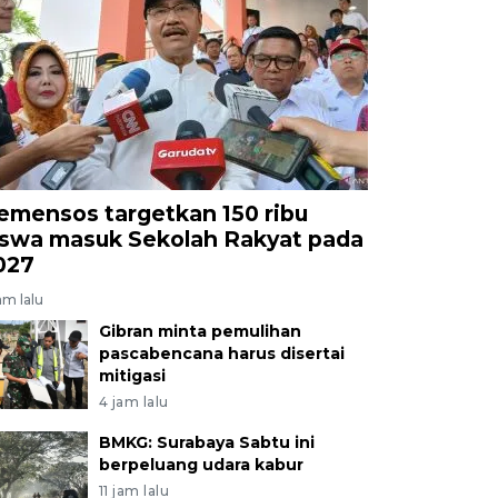
emensos targetkan 150 ribu
iswa masuk Sekolah Rakyat pada
027
am lalu
Gibran minta pemulihan
pascabencana harus disertai
mitigasi
4 jam lalu
BMKG: Surabaya Sabtu ini
berpeluang udara kabur
11 jam lalu