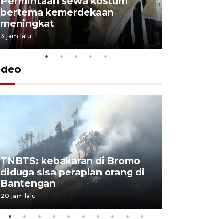
Permintaan sewa kostum
bertema kemerdekaan
Perpusta
meningkat
Lingkunga
3 jam lalu
3 jam lalu
ideo
TNBTS: kebakaran di Bromo
Khofifah 
diduga sisa perapian orang di
Bromo, a
Bantengan
capai 176
20 jam lalu
20 jam lalu