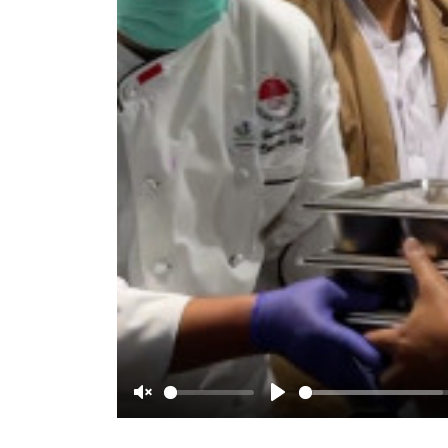
Unmute
Play