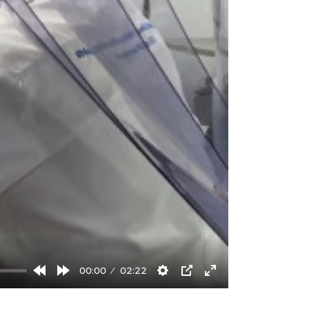
00:00
02:22
Rewind
Forward
Settings
PIP
Enter
10s
10s
fullscreen