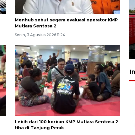
Menhub sebut segera evaluasi operator KMP
Mutiara Sentosa 2
Basarnas hentikan operasi
Senin, 3 Agustus 2026 11:24
kedaruratan KM Mutiara
Sentosa II
4 Agustus 2026 22:38
I
Lebih dari 100 korban KMP Mutiara Sentosa 2
tiba di Tanjung Perak