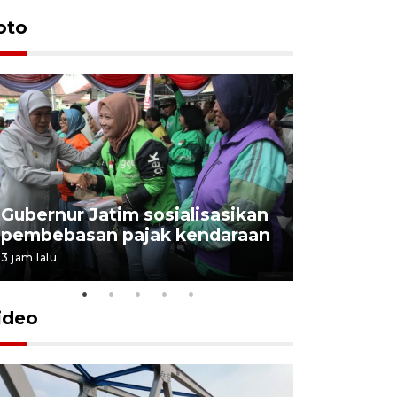
Uji fungs
oto
di Jembe
19 jam lalu
Gubernur Jatim sosialisasikan
pembebasan pajak kendaraan
3 jam lalu
ideo