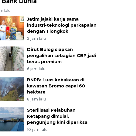
i Bank Dunia
am lalu
Jatim jajaki kerja sama
industri-teknologi perkapalan
dengan Tiongkok
2 jam lalu
Dirut Bulog siapkan
pengalihan sebagian CBP jadi
beras premium
6 jam lalu
BNPB: Luas kebakaran di
kawasan Bromo capai 60
hektare
8 jam lalu
Sterilisasi Pelabuhan
Ketapang dimulai,
pengunjung kini diperiksa
10 jam lalu