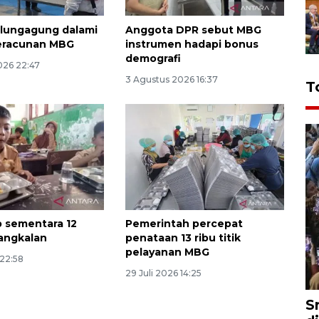
lungagung dalami
Anggota DPR sebut MBG
eracunan MBG
instrumen hadapi bonus
demografi
026 22:47
3 Agustus 2026 16:37
T
 sementara 12
Pemerintah percepat
angkalan
penataan 13 ribu titik
pelayanan MBG
 22:58
29 Juli 2026 14:25
S