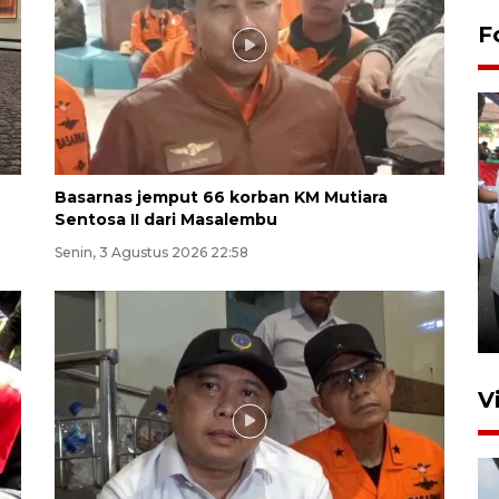
F
Basarnas jemput 66 korban KM Mutiara
Sentosa II dari Masalembu
Senin, 3 Agustus 2026 22:58
Pameran multiproduk
Surabaya Great Expo
19 jam lalu
V