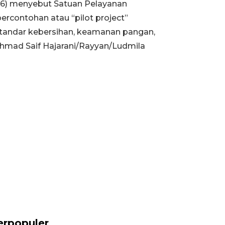
/6) menyebut Satuan Pelayanan
rcontohan atau “pilot project”
standar kebersihan, keamanan pangan,
Achmad Saif Hajarani/Rayyan/Ludmila
erpopuler