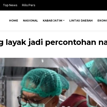
Top News
Rilis Pers
HOME
NASIONAL
KABAR JATIM
LINTAS DAERAH
EKON
 layak jadi percontohan na