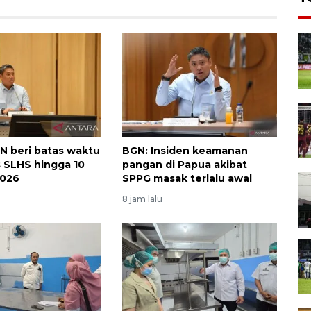
N beri batas waktu
BGN: Insiden keamanan
 SLHS hingga 10
pangan di Papua akibat
2026
SPPG masak terlalu awal
8 jam lalu