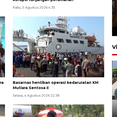
Rabu, 5 Agustus 2026 4:35
Persebaya juara Piala
Presiden 2026
5 jam lalu
V
ra
Basarnas hentikan operasi kedaruratan KM
Mutiara Sentosa II
Bulog Ponorogo serap 8.600
Selasa, 4 Agustus 2026 22:38
ton jagung petani, 95 persen
dari target
5 Agustus 2026 19:33