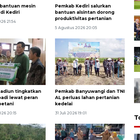
i bantuan mesin
Pemkab Kediri salurkan
di Kediri
bantuan alsintan dorong
produktivitas pertanian
26 21:54
5 Agustus 2026 20:05
adiun tingkatkan
Pemkab Banyuwangi dan TNI
padi lewat peran
AL perluas lahan pertanian
petani
kedelai
026 20:15
31 Juli 2026 19:01
T