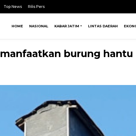
Top News
Rilis Pers
HOME
NASIONAL
KABAR JATIM
LINTAS DAERAH
EKON
anfaatkan burung hantu 