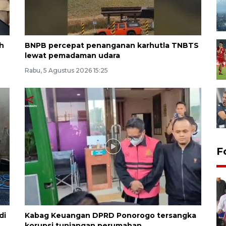
h
BNPB percepat penanganan karhutla TNBTS
lewat pemadaman udara
Rabu, 5 Agustus 2026 15:25
F
di
Kabag Keuangan DPRD Ponorogo tersangka
korupsi tunjangan perumahan