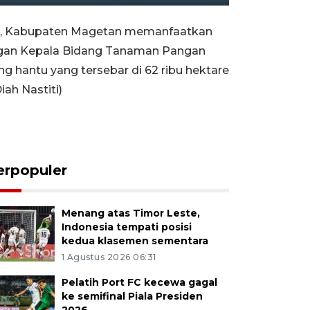
Rewind
Forward
Settings
PIP
Enter
10s
10s
fullscreen
), Kabupaten Magetan memanfaatkan
angan Kepala Bidang Tanaman Pangan
 hantu yang tersebar di 62 ribu hektare
ah Nastiti)
erpopuler
Menang atas Timor Leste,
Indonesia tempati posisi
kedua klasemen sementara
1 Agustus 2026 06:31
Pelatih Port FC kecewa gagal
ke semifinal Piala Presiden