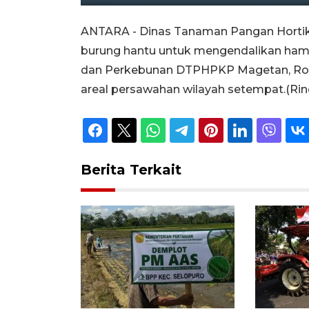
Unmute
Play
ANTARA - Dinas Tanaman Pangan Horti
burung hantu untuk mengendalikan hama
dan Perkebunan DTPHPKP Magetan, Romadh
areal persawahan wilayah setempat.(Rind
Berita Terkait