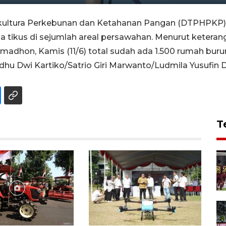
kultura Perkebunan dan Ketahanan Pangan (DTPHPKP
 tikus di sejumlah areal persawahan. Menurut keter
on, Kamis (11/6) total sudah ada 1.500 rumah burung
hu Dwi Kartiko/Satrio Giri Marwanto/Ludmila Yusufin Di
T