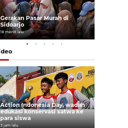
Gerakan Pasar Murah di
Penguata
Sidoarjo
Niyama T
18 menit lalu
4 jam lalu
ideo
Action Indonesia Day, wadah
Gubernur 
edukasi konservasi satwa ke
kontinge
para siswa
Jambore 
3 jam lalu
19 jam lalu