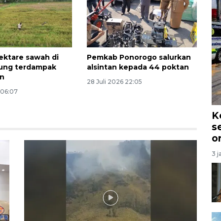
ektare sawah di
Pemkab Ponorogo salurkan
ung terdampak
alsintan kepada 44 poktan
an
28 Juli 2026 22:05
 06:07
K
s
o
3 j