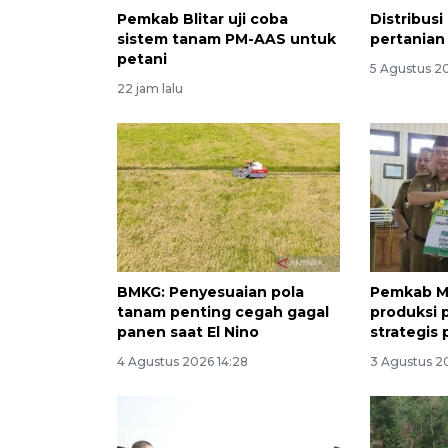
Pemkab Blitar uji coba
Distribus
sistem tanam PM-AAS untuk
pertanian 
petani
5 Agustus 20
22 jam lalu
BMKG: Penyesuaian pola
Pemkab M
tanam penting cegah gagal
produksi 
panen saat El Nino
strategis 
4 Agustus 2026 14:28
3 Agustus 2