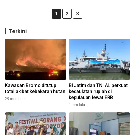
1
2
3
Terkini
Kawasan Bromo ditutup
BI Jatim dan TNI AL perkuat
total akibat kebakaran hutan
kedaulatan rupiah di
kepulauan lewat ERB
29 menit lalu
1 jam lalu