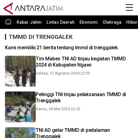
Kabar Jatim
Lintas Daerah
Ekonomi
Olahraga
Hibur
TMMD DI TRENGGALEK
Kami memiliki 21 berita tentang tmmd di trenggalek.
Tim Mabes TNI AD tinjau kegiatan TMMD
2024 di Kabupaten Ngawi
Selasa, 13 Agustus 2024 22:09
Petinggi TNI tinjau pelaksanaan TMMD di
Trenggalek
Kamis, 30 Mei 2024 22:32
TNI AD gelar TMMD di pedalaman
Trenggalek