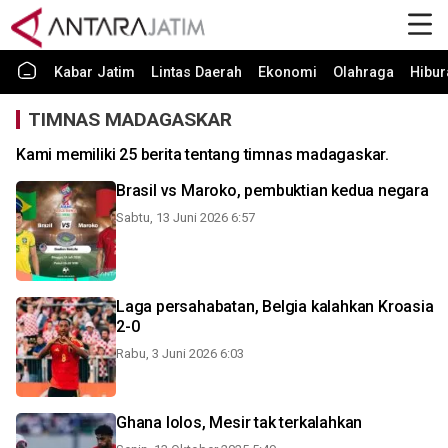
Kabar Jatim
Lintas Daerah
Ekonomi
Olahraga
Hibur
TIMNAS MADAGASKAR
Kami memiliki 25 berita tentang timnas madagaskar.
Brasil vs Maroko, pembuktian kedua negara
Sabtu, 13 Juni 2026 6:57
Laga persahabatan, Belgia kalahkan Kroasia
2-0
Rabu, 3 Juni 2026 6:03
Ghana lolos, Mesir tak terkalahkan