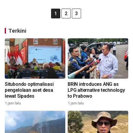
1
2
3
Terkini
Situbondo optimalisasi
BRIN introduces ANG as
pengelolaan aset desa
LPG alternative technology
lewat Sipades
to Prabowo
1 jam lalu
1 jam lalu