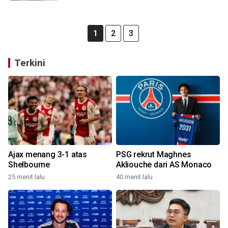
1
2
3
Terkini
Ajax menang 3-1 atas
PSG rekrut Maghnes
Shelbourne
Akliouche dari AS Monaco
25 menit lalu
40 menit lalu