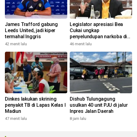
James Trafford gabung
Legislator apresiasi Bea
Leeds United, jadi kiper
Cukai ungkap
termahal Inggris
penyelundupan narkoba di
Soetta
42 menit lalu
46 menit lalu
Dinkes lakukan skrining
Dishub Tulungagung
penyakit TB di Lapas Kelas I
usulkan 40 unit PJU di jalur
Madiun
Inpres Jalan Daerah
47 menit lalu
8 jam lalu