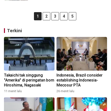
1
2
3
4
5
Terkini
Takaichi tak singgung
Indonesia, Brazil consider
"Amerika" di peringatan bom
establishing Indonesia-
Hiroshima, Nagasaki
Mecosur PTA
11 menit lalu
26 menit lalu