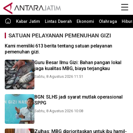
Kabar Jatim
Lintas Daerah
Ekonomi
Olahraga
Hibur
SATUAN PELAYANAN PEMENUHAN GIZI
Kami memiliki 613 berita tentang satuan pelayanan
pemenuhan gizi.
Guru Besar Ilmu Gizi: Bahan pangan lokal
jaga kualitas MBG, biaya terjangkau
Sabtu, 8 Agustus 2026 11:51
BGN: SLHS jadi syarat mutlak operasional
SPPG
Sabtu, 8 Agustus 2026 10:08
Zulhas: MBG diprioritaskan untuk ibu hamil-