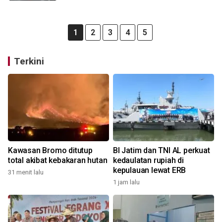
1
2
3
4
5
Terkini
Kawasan Bromo ditutup
BI Jatim dan TNI AL perkuat
total akibat kebakaran hutan
kedaulatan rupiah di
kepulauan lewat ERB
31 menit lalu
1 jam lalu