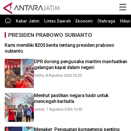
Kabar Jatim
Lintas Daerah
Ekonomi
Olahraga
Hibur
PRESIDEN PRABOWO SUBIANTO
Kami memiliki 8205 berita tentang presiden prabowo
subianto.
DPR dorong pengusaha maritim manfaatkan
galangan kapal dalam negeri
Sabtu, 8 Agustus 2026 20:20
Menhut pastikan negara hadir untuk
mencegah karhutla
Jumat, 7 Agustus 2026 10:42
Menaker: Penguatan kompetensi penting