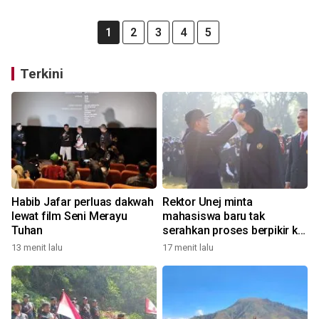
1
2
3
4
5
Terkini
Habib Jafar perluas dakwah
Rektor Unej minta
lewat film Seni Merayu
mahasiswa baru tak
Tuhan
serahkan proses berpikir ke
AI
13 menit lalu
17 menit lalu