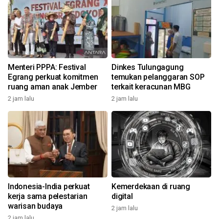
Menteri PPPA: Festival
Dinkes Tulungagung
Egrang perkuat komitmen
temukan pelanggaran SOP
ruang aman anak Jember
terkait keracunan MBG
2 jam lalu
2 jam lalu
Indonesia-India perkuat
Kemerdekaan di ruang
kerja sama pelestarian
digital
warisan budaya
2 jam lalu
2 jam lalu