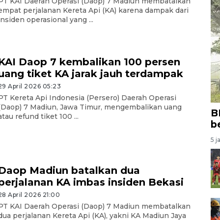
PT KAI Daerah Operasi (Daop) 7 Madiun membatalkan
empat perjalanan Kereta Api (KA) karena dampak dari
insiden operasional yang ...
KAI Daop 7 kembalikan 100 persen
uang tiket KA jarak jauh terdampak
29 April 2026 05:23
PT Kereta Api Indonesia (Persero) Daerah Operasi
(Daop) 7 Madiun, Jawa Timur, mengembalikan uang
B
atau refund tiket 100 ...
b
5 j
Daop Madiun batalkan dua
perjalanan KA imbas insiden Bekasi
28 April 2026 21:00
PT KAI Daerah Operasi (Daop) 7 Madiun membatalkan
dua perjalanan Kereta Api (KA), yakni KA Madiun Jaya