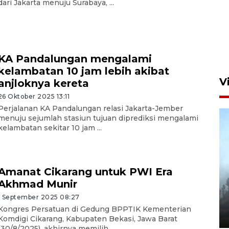
dari Jakarta menuju Surabaya, ...
Aksi bersih sungai di kawasan
padat penduduk
23 jam lalu
KA Pandalungan mengalami
kelambatan 10 jam lebih akibat
V
anjloknya kereta
26 Oktober 2025 13:11
Perjalanan KA Pandalungan relasi Jakarta-Jember
menuju sejumlah stasiun tujuan diprediksi mengalami
kelambatan sekitar 10 jam ...
Amanat Cikarang untuk PWI Era
BPBD Jatim kerahkan "Drone
Akhmad Munir
Water Spray" bantu padamkan
1 September 2025 08:27
kebakaran Bromo
Kongres Persatuan di Gedung BPPTIK Kementerian
6 Agustus 2026 18:23
Komdigi Cikarang, Kabupaten Bekasi, Jawa Barat
(30/8/2025), akhirnya memilih ...