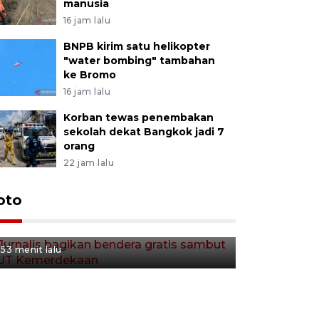
manusia
16 jam lalu
BNPB kirim satu helikopter
"water bombing" tambahan
ke Bromo
16 jam lalu
Korban tewas penembakan
sekolah dekat Bangkok jadi 7
orang
22 jam lalu
Jurnalis bagikan bendera
oto
gratis sambut HUT
Kemerdekaan
53 menit lalu