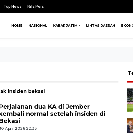
Top News
Rilis Pers
HOME
NASIONAL
KABAR JATIM
LINTAS DAERAH
EKON
T
ak insiden bekasi
Perjalanan dua KA di Jember
kembali normal setelah insiden di
Bekasi
30 April 2026 22:35