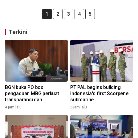
1
2
3
4
5
Terkini
BGN buka PO box
PT PAL begins building
pengaduan MBG perkuat
Indonesia's first Scorpene
transparansi dan
submarine
pengawasan
4 jam lalu
5 jam lalu