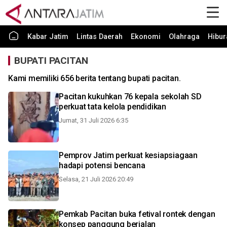
Kabar Jatim
Lintas Daerah
Ekonomi
Olahraga
Hibur
BUPATI PACITAN
Kami memiliki 656 berita tentang bupati pacitan.
Pacitan kukuhkan 76 kepala sekolah SD
perkuat tata kelola pendidikan
Jumat, 31 Juli 2026 6:35
Pemprov Jatim perkuat kesiapsiagaan
hadapi potensi bencana
Selasa, 21 Juli 2026 20:49
Pemkab Pacitan buka fetival rontek dengan
konsep panggung berjalan