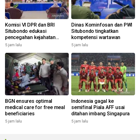
Komisi VI DPR dan BRI
Dinas Kominfosan dan PWI
Situbondo edukasi
Situbondo tingkatkan
pencegahan kejahatan
kompetensi wartawan
digital
5 jam lalu
5 jam lalu
BGN ensures optimal
Indonesia gagal ke
medical care for free meal
semifinal Piala AFF usai
beneficiaries
ditahan imbang Singapura
5 jam lalu
5 jam lalu