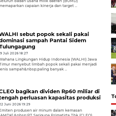
seluruh badan usaha milik daerah (BUMD)
memaparkan capaian kinerja dan target ...
WALHI sebut popok sekali pakai
dominasi sampah Pantai Sidem
Tulungagung
19 Juli 2026 18:27
Wahana Lingkungan Hidup Indonesia (WALHI) Jawa
Timur menyebut limbah popok sekali pakai menjadi
jenis sampah&nbsp;paling banyak ...
CLEO bagikan dividen Rp60 miliar di
T
tengah perluasan kapasitas produksi
22 Juni 2026 19:29
Emiten produsen air minum dalam kemasan
(AMDK),&nbsp;PT Sariguna Primatirta Tbk (CLEO)