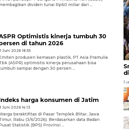
membagikan dividen tunai Rp60 miliar dari ...
ASPR Optimistis kinerja tumbuh 30
persen di tahun 2026
11 Juni 2026 18:55
Emiten produsen kemasan plastik, PT Asia Pramulia
Tbk (ASPR) optimistis kinerja perusahaan bisa
S
tumbuh sampai dengan 30 persen ...
d
5 j
Indeks harga konsumen di Jatim
3 Juni 2026 14:13
Warga beraktifitas di Pasar Templek Blitar, Jawa
Timur, Rabu (3/6/2026). Berdasarkan data Badan
Pusat Statistik (BPS) Provinsi ...