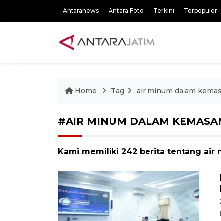
Antaranews
Antara Foto
Terkini
Terpopuler
Home
Tag
air minum dalam kema
#AIR MINUM DALAM KEMASA
Kami memiliki 242 berita tentang ai