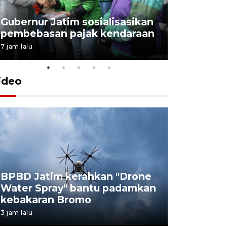
Gubernur Jatim sosialisasikan
pembebasan pajak kendaraan
7 jam lalu
ideo
BPBD Jatim kerahkan "Drone
Baznas b
Water Spray" bantu padamkan
kontaine
kebakaran Bromo
Ponorog
3 jam lalu
3 jam lalu