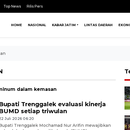
Top News
Rilis Pers
HOME
NASIONAL
KABAR JATIM
LINTAS DAERAH
EKON
san
N
T
r minum dalam kemasan
Bupati Trenggalek evaluasi kinerja
BUMD setiap triwulan
22 Juli 2026 06:20
Bupati Trenggalek Mochamad Nur Arifin mewajibkan