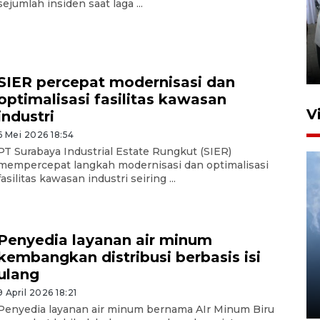
sejumlah insiden saat laga ...
Pameran multiproduk
Surabaya Great Expo
23 jam lalu
SIER percepat modernisasi dan
optimalisasi fasilitas kawasan
V
industri
6 Mei 2026 18:54
PT Surabaya Industrial Estate Rungkut (SIER)
mempercepat langkah modernisasi dan optimalisasi
fasilitas kawasan industri seiring ...
Penyedia layanan air minum
Kabag Keuangan DPRD
kembangkan distribusi berbasis isi
Ponorogo tersangka korupsi
ulang
tunjangan perumahan
9 April 2026 18:21
5 Agustus 2026 04:35
Penyedia layanan air minum bernama AIr Minum Biru