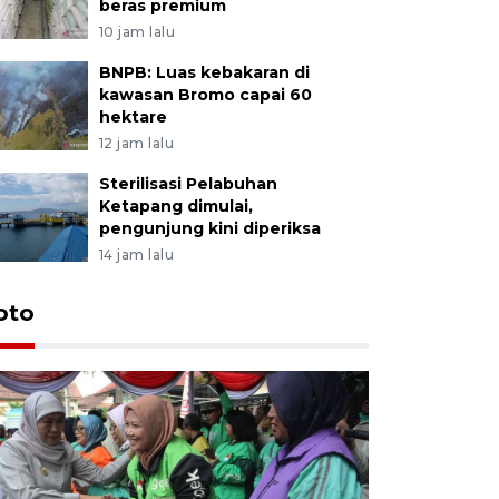
beras premium
10 jam lalu
BNPB: Luas kebakaran di
kawasan Bromo capai 60
hektare
12 jam lalu
Sterilisasi Pelabuhan
Ketapang dimulai,
pengunjung kini diperiksa
14 jam lalu
Uji fungs
oto
di Jembe
23 jam lalu