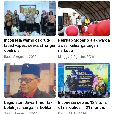
Indonesia warns of drug-
Pemkab Sidoarjo ajak warga
laced vapes, seeks stronger
awasi keluarga cegah
controls
narkoba
Rabu, 5 Agustus 2026
Minggu, 2 Agustus 2026
K
Legislator: Jawa Timur tak
Indonesia seizes 12.3 tons
boleh jadi surga narkotika
of narcotics in 21 months
Sabtu, 1 Agustus 2026
Kamis, 23 Juli 2026