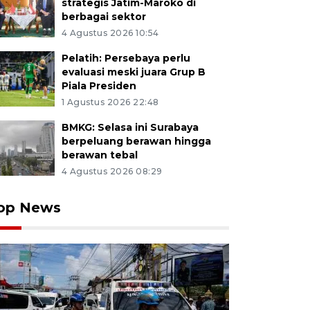
strategis Jatim-Maroko di
berbagai sektor
4 Agustus 2026 10:54
Pelatih: Persebaya perlu
evaluasi meski juara Grup B
Piala Presiden
1 Agustus 2026 22:48
BMKG: Selasa ini Surabaya
berpeluang berawan hingga
berawan tebal
4 Agustus 2026 08:29
op News
an memperbaiki kapal di area kolam labuh Pelabuhan 
 Trenggalek, Jawa Timur, Senin (15/6/2026). Nelayan dae
emanfaatkan waktu untuk memperbaiki kapal atau jari
yang tidak menentu menyusul peringatan BMKG mengen
elombang laut setinggi 1,252,5 meter (gelombang rossby
 yang dapat meningkatkan risiko keselamatan pelayara
gkapan ikan. ANTARA Jatim/Destyan Sujarwoko/mas.