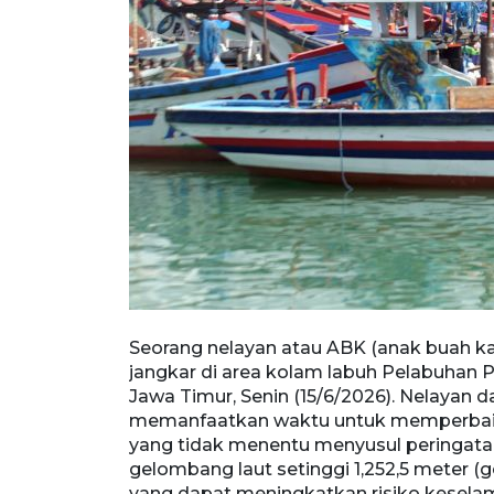
k keluar dari
Seorang nelayan atau ABK (anak buah kap
Jawa Timur,
jangkar di area kolam labuh Pelabuhan P
 memanfaatkan
Jawa Timur, Senin (15/6/2026). Nelayan d
ng tidak
memanfaatkan waktu untuk memperbaiki k
n gelombang
yang tidak menentu menyusul peringat
mur yang dapat
gelombang laut setinggi 1,252,5 meter (
kan. ANTARA
yang dapat meningkatkan risiko keselam