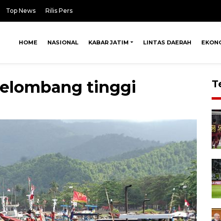
Top News
Rilis Pers
HOME
NASIONAL
KABAR JATIM
LINTAS DAERAH
EKON
gelombang tinggi
T