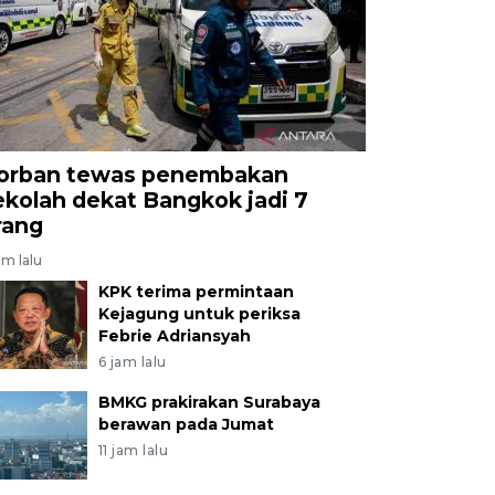
orban tewas penembakan
ekolah dekat Bangkok jadi 7
rang
am lalu
KPK terima permintaan
Kejagung untuk periksa
Febrie Adriansyah
6 jam lalu
BMKG prakirakan Surabaya
berawan pada Jumat
11 jam lalu