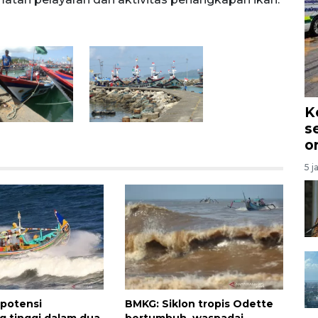
K
s
o
5 j
potensi
BMKG: Siklon tropis Odette