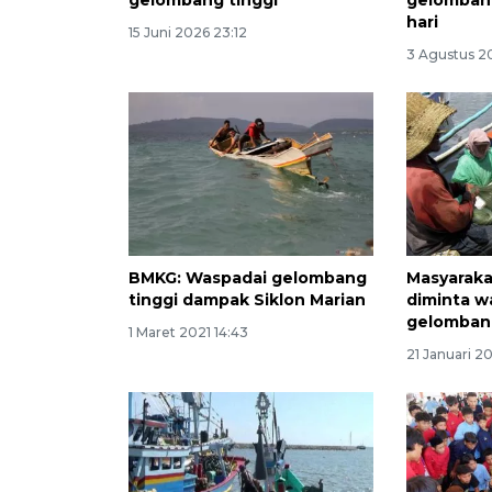
gelombang tinggi
gelombang
hari
15 Juni 2026 23:12
3 Agustus 2
BMKG: Waspadai gelombang
Masyaraka
tinggi dampak Siklon Marian
diminta w
gelombang
1 Maret 2021 14:43
21 Januari 2