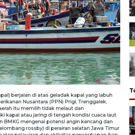
T
al) berjalan di atas geladak kapal yang labuh
Nelay
erikanan Nusantara (PPN) Prigi, Trenggalek,
Prigi,
aerah itu memilih tidak melaut dan
dan m
apal atau jaring di tengah kondisi cuaca laut
laut 
an BMKG mengenai potensi angin kencang dan
dan g
gelombang rossby) di perairan selatan Jawa Timur
Timur
atan pelayaran dan aktivitas penangkapan ikan.
penan