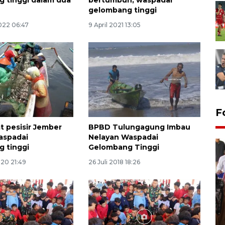
 tinggi dalam dua
bertumbuh, waspadai
gelombang tinggi
022 06:47
9 April 2021 13:05
F
t pesisir Jember
BPBD Tulungagung Imbau
aspadai
Nelayan Waspadai
 tinggi
Gelombang Tinggi
020 21:49
26 Juli 2018 18:26
Persebaya juara Piala