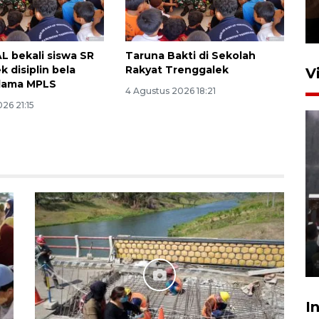
Presiden 2026
6 jam lalu
L bekali siswa SR
Taruna Bakti di Sekolah
 disiplin bela
Rakyat Trenggalek
V
elama MPLS
4 Agustus 2026 18:21
26 21:15
Menteri PPPA tekankan
pentingnya pesantren ramah
santri
5 Agustus 2026 21:16
I