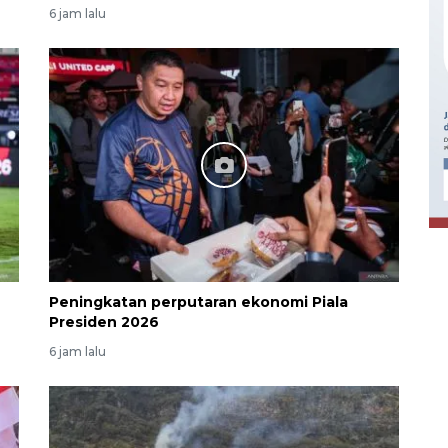
6 jam lalu
Ekonomi triwulan II-2026
tumbuh 5,29 persen
2026-08-06 18:45:00
Peningkatan perputaran ekonomi Piala
Presiden 2026
6 jam lalu