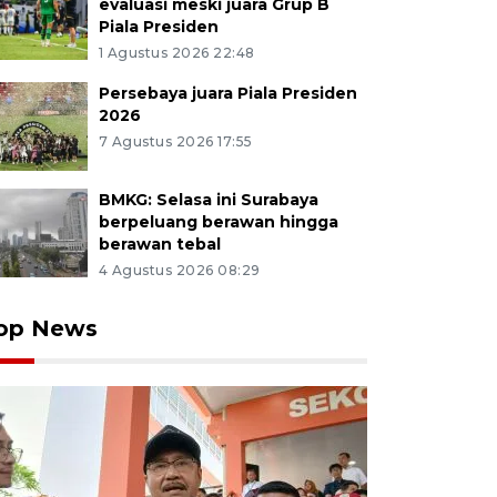
evaluasi meski juara Grup B
Piala Presiden
1 Agustus 2026 22:48
Persebaya juara Piala Presiden
2026
7 Agustus 2026 17:55
BMKG: Selasa ini Surabaya
berpeluang berawan hingga
berawan tebal
4 Agustus 2026 08:29
op News
ja menata meja kursi disalah satu ruang kelas yang t
kolah Rakyat Jatim 4 Muncar, Banyuwangi, Jawa Timur, S
ngunan Sekolah Rakyat berstandar Internasional ya
 orang tersebut telah mencapai 78 persen dan ditargetka
 ANTARA Jatim/Budi Candra Setya/mas.