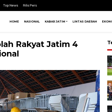
Top News
Rilis Pers
HOME
NASIONAL
KABAR JATIM
LINTAS DAERAH
EKON
ah Rakyat Jatim 4
T
ional