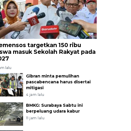
emensos targetkan 150 ribu
iswa masuk Sekolah Rakyat pada
027
am lalu
Gibran minta pemulihan
pascabencana harus disertai
mitigasi
4 jam lalu
BMKG: Surabaya Sabtu ini
berpeluang udara kabur
11 jam lalu