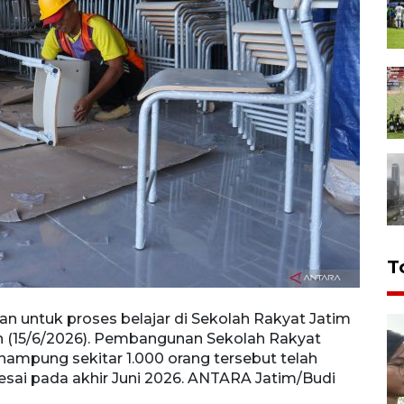
T
an untuk proses belajar di Sekolah Rakyat Jatim
Peker
n (15/6/2026). Pembangunan Sekolah Rakyat
di Se
nampung sekitar 1.000 orang tersebut telah
Pemba
esai pada akhir Juni 2026. ANTARA Jatim/Budi
1.000
2026.