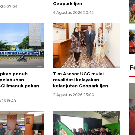
Geopark Ijen
026 07:04
4 Agustus 2026 20:45
F
apkan penuh
Tim Asesor UGG mulai
i pelabuhan
revalidasi kelayakan
-Gilimanuk pekan
kelanjutan Geopark Ijen
2 Agustus 2026 23:00
026 19:48
Penguatan struktur jembatan