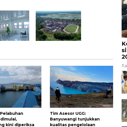
K
s
2
3 j
i Pelabuhan
Tim Asesor UGG:
dimulai,
Banyuwangi tunjukkan
g kini diperiksa
kualitas pengelolaan