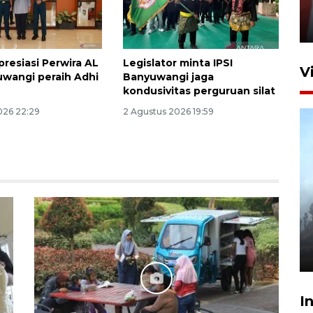
Niyama Tulungagung
7 Agustus 2026 14:36
resiasi Perwira AL
Legislator minta IPSI
V
uwangi peraih Adhi
Banyuwangi jaga
kondusivitas perguruan silat
026 22:29
2 Agustus 2026 19:59
BPBD Jatim kerahkan "Drone
Water Spray" bantu padamkan
kebakaran Bromo
6 Agustus 2026 18:23
I