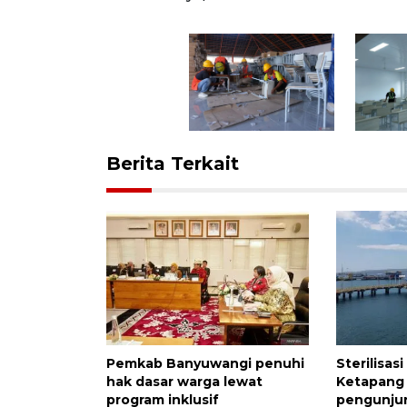
Berita Terkait
Pemkab Banyuwangi penuhi
Sterilisas
hak dasar warga lewat
Ketapang 
program inklusif
pengunjun