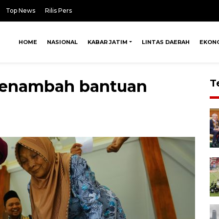
Top News
Rilis Pers
HOME
NASIONAL
KABAR JATIM
LINTAS DAERAH
EKON
menambah bantuan
T