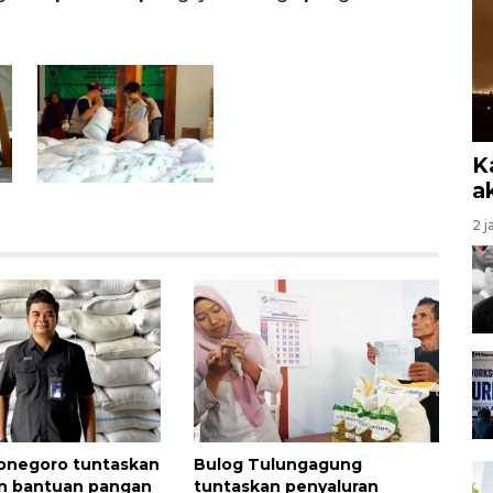
Jatim
K
a
2 j
onegoro tuntaskan
Bulog Tulungagung
an bantuan pangan
tuntaskan penyaluran