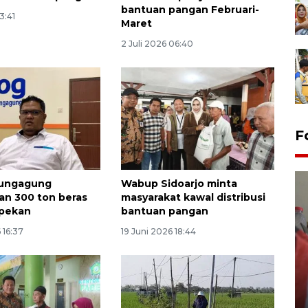
bantuan pangan Februari-
13:41
Maret
2 Juli 2026 06:40
F
lungagung
Wabup Sidoarjo minta
an 300 ton beras
masyarakat kawal distribusi
 pekan
bantuan pangan
 16:37
19 Juni 2026 18:44
Penguatan struktur jembatan
Niyama Tulungagung