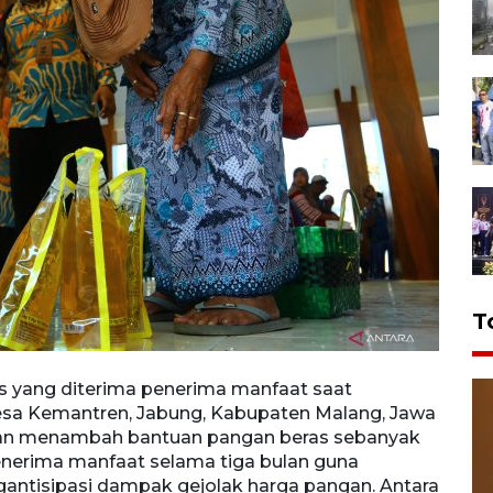
T
ang diterima penerima manfaat saat
Relaw
esa Kemantren, Jabung, Kabupaten Malang, Jawa
penya
akan menambah bantuan pangan beras sebanyak
Timur
penerima manfaat selama tiga bulan guna
10 ki
antisipasi dampak gejolak harga pangan. Antara
menja