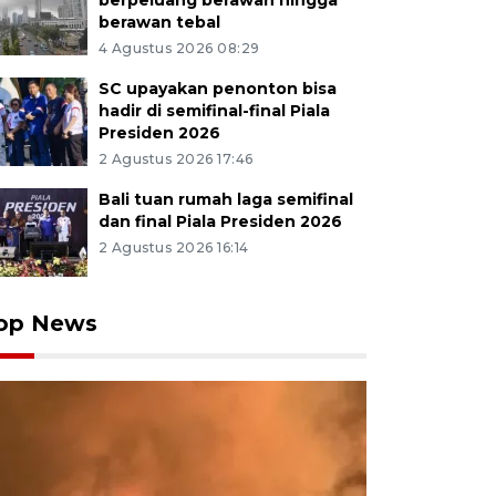
berpeluang berawan hingga
berawan tebal
4 Agustus 2026 08:29
SC upayakan penonton bisa
hadir di semifinal-final Piala
Presiden 2026
2 Agustus 2026 17:46
Bali tuan rumah laga semifinal
dan final Piala Presiden 2026
2 Agustus 2026 16:14
op News
an membantu membawakan beras yang diterima pene
luran bantuan pangan di Kantor Desa Kemantren, Jabu
, Kamis (11/6/2026). Pemerintah akan menambah bant
logram per bulan untuk 33,24 juta penerima manfaat sel
ga daya beli masyarakat dan mengantisipasi dampak g