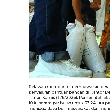
 saat
Relawan membantu membawakan beras y
 Malang, Jawa
penyaluran bantuan pangan di Kantor D
ras sebanyak
Timur, Kamis (11/6/2026). Pemerintah 
n guna
10 kilogram per bulan untuk 33,24 juta 
pangan. Antara
menjaga daya beli masyarakat dan meng