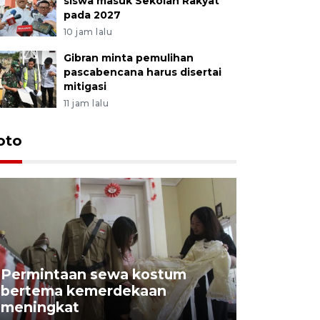
siswa masuk Sekolah Rakyat
pada 2027
10 jam lalu
Gibran minta pemulihan
pascabencana harus disertai
mitigasi
11 jam lalu
oto
Permintaan sewa kostum
bertema kemerdekaan
Perpusta
meningkat
Lingkunga