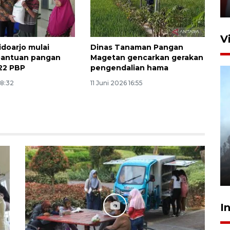
7 Agustus 2026 14:36
V
doarjo mulai
Dinas Tanaman Pangan
bantuan pangan
Magetan gencarkan gerakan
422 PBP
pengendalian hama
18:32
11 Juni 2026 16:55
BPBD Jatim kerahkan "Drone
Water Spray" bantu padamkan
kebakaran Bromo
6 Agustus 2026 18:23
I