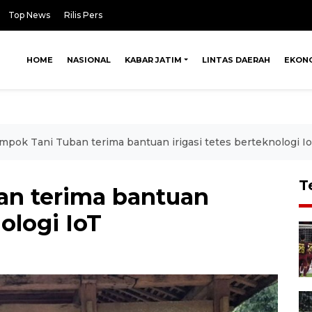
Top News
Rilis Pers
HOME
NASIONAL
KABAR JATIM
LINTAS DAERAH
EKON
mpok Tani Tuban terima bantuan irigasi tetes berteknologi I
T
an terima bantuan
nologi IoT