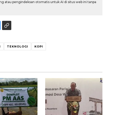
g atau pengindeksan otomatis untuk AI di situs web ini tanpa
N
TEKNOLOGI
KOPI
Vaksin HPV untuk siswa laki-
laki
2026-08-06 06:30:00