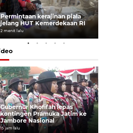
Permintaan kerajinan piala
Aksi bers
jelang HUT Kemerdekaan RI
padat pe
2 menit lalu
5 menit lalu
ideo
Gubernur Khofifah lepas
Mantan 
kontingen Pramuka Jatim ke
Ponorogo
Jambore Nasional
korupsi 
15 jam lalu
15 jam lalu