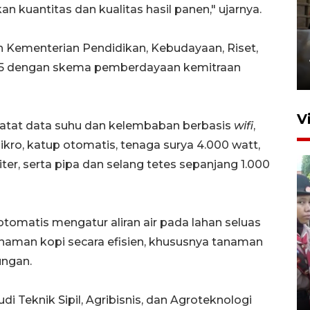
n kuantitas dan kualitas hasil panen," ujarnya.
h Kementerian Pendidikan, Kebudayaan, Riset,
Bakti Negeri Anak Bangsa
25 dengan skema pemberdayaan kemitraan
1 jam lalu
V
catat data suhu dan kelembaban berbasis
wifi
,
kro, katup otomatis, tenaga surya 4.000 watt,
liter, serta pipa dan selang tetes sepanjang 1.000
tomatis mengatur aliran air pada lahan seluas
anaman kopi secara efisien, khususnya tanaman
BNPB optimalkan penguatan
ungan.
Desa Tangguh Bencana di
Jawa Timur
5 Agustus 2026 19:09
 Teknik Sipil, Agribisnis, dan Agroteknologi