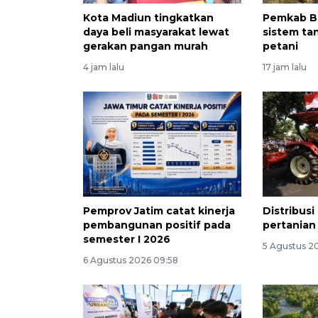
Kota Madiun tingkatkan
Pemkab Bl
daya beli masyarakat lewat
sistem t
gerakan pangan murah
petani
4 jam lalu
17 jam lalu
Pemprov Jatim catat kinerja
Distribus
pembangunan positif pada
pertanian 
semester I 2026
5 Agustus 20
6 Agustus 2026 09:58