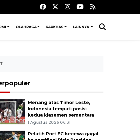
OMI
OLAHRAGA
KARKHAS
LAINNYA
oT
erpopuler
Menang atas Timor Leste,
Indonesia tempati posisi
kedua klasemen sementara
1 Agustus 2026 06:31
Pelatih Port FC kecewa gagal