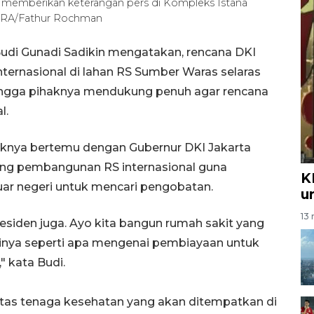
n memberikan keterangan pers di Kompleks Istana
TARA/Fathur Rochman
udi Gunadi Sadikin mengatakan, rencana DKI
ternasional di lahan RS Sumber Waras selaras
ingga pihaknya mendukung penuh agar rencana
al.
ihaknya bertemu dengan Gubernur DKI Jakarta
g pembangunan RS internasional guna
K
uar negeri untuk mencari pengobatan.
u
13 
residen juga. Ayo kita bangun rumah sakit yang
inya seperti apa mengenai pembiayaan untuk
" kata Budi.
tas tenaga kesehatan yang akan ditempatkan di