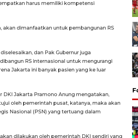
itempatkan harus memiliki kompetensi
a, akan dimanfaatkan untuk pembangunan RS
a diselesaikan, dan Pak Gubernur juga
dibangun RS internasional untuk mengurangi
ena Jakarta ini banyak pasien yang ke luar
Gerakan pangan murah
F
r DKI Jakarta Pramono Anung mengatakan,
Tulungagung
tujui oleh pemerintah pusat, katanya, maka akan
15 jam lalu
gis Nasional (PSN) yang tertuang dalam
kan dilakukan oleh pemerintah DKI sendiri yang