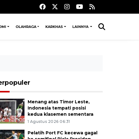
OMI
OLAHRAGA
KARKHAS
LAINNYA
erpopuler
Menang atas Timor Leste,
Indonesia tempati posisi
kedua klasemen sementara
1 Agustus 2026 06:31
Pelatih Port FC kecewa gagal