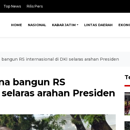
Top News
Rilis Pers
HOME
NASIONAL
KABAR JATIM
LINTAS DAERAH
EKON
 bangun RS internasional di DKI selaras arahan Presiden
T
ana bangun RS
 selaras arahan Presiden