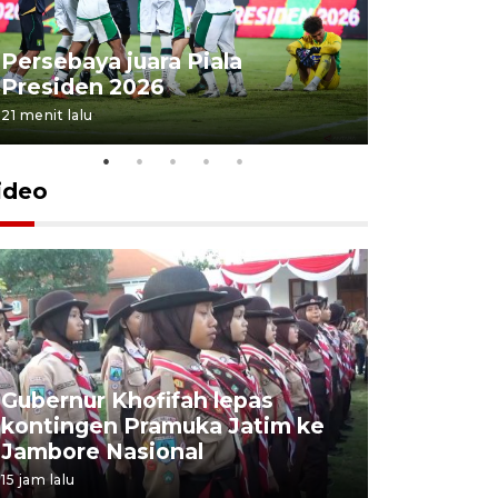
Persebaya juara Piala
Peningka
Presiden 2026
ekonomi 
21 menit lalu
25 menit lalu
ideo
Gubernur Khofifah lepas
Mantan 
kontingen Pramuka Jatim ke
Ponorogo
Jambore Nasional
korupsi 
15 jam lalu
15 jam lalu