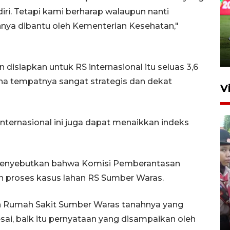
ri. Tetapi kami berharap walaupun nanti
nnya dibantu oleh Kementerian Kesehatan,"
isiapkan untuk RS internasional itu seluas 3,6
rena tempatnya sangat strategis dan dekat
V
nternasional ini juga dapat menaikkan indeks
menyebutkan bahwa Komisi Pemberantasan
 proses kasus lahan RS Sumber Waras.
BNPB optimalkan penguatan
Desa Tangguh Bencana di
 Rumah Sakit Sumber Waras tanahnya yang
Jawa Timur
esai, baik itu pernyataan yang disampaikan oleh
5 Agustus 2026 19:09