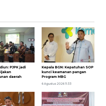
Vaksin HPV untuk siswa laki-
laki
2026-08-06 06:30:00
diun: PJPK jadi
Kepala BGN: Kepatuhan SOP
ijakan
kunci keamanan pangan
nan daerah
Program MBG
6 Agustus 2026 11:33