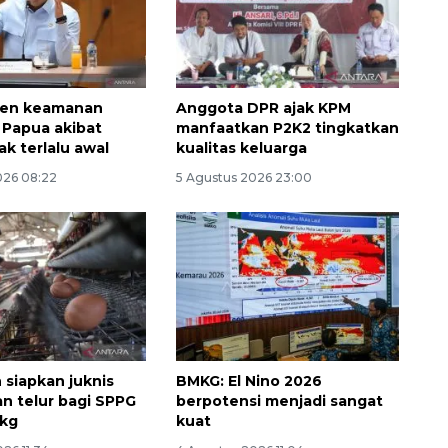
den keamanan
Anggota DPR ajak KPM
 Papua akibat
manfaatkan P2K2 tingkatkan
k terlalu awal
kualitas keluarga
026 08:22
5 Agustus 2026 23:00
siapkan juknis
BMKG: El Nino 2026
n telur bagi SPPG
berpotensi menjadi sangat
/kg
kuat