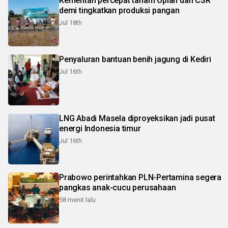
Kementan percepat tanam Oplah dan CSR
demi tingkatkan produksi pangan
Jul 18th
Penyaluran bantuan benih jagung di Kediri
Jul 16th
LNG Abadi Masela diproyeksikan jadi pusat
energi Indonesia timur
Jul 16th
Prabowo perintahkan PLN-Pertamina segera
pangkas anak-cucu perusahaan
58 menit lalu