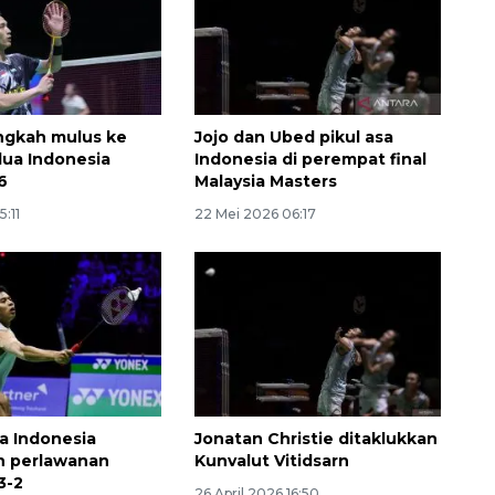
ngkah mulus ke
Jojo dan Ubed pikul asa
ua Indonesia
Indonesia di perempat final
6
Malaysia Masters
5:11
22 Mei 2026 06:17
Ekonomi triwulan II-2026
tumbuh 5,29 persen
2026-08-06 18:45:00
a Indonesia
Jonatan Christie ditaklukkan
n perlawanan
Kunvalut Vitidsarn
3-2
26 April 2026 16:50