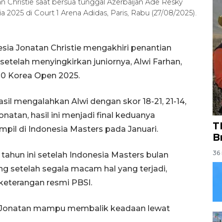
n Christie saat bersua tunggal Azerbaijan Ade Resky
2025 di Court 1 Arena Adidas, Paris, Rabu (27/08/2025).
sia Jonatan Christie mengakhiri penantian
setelah menyingkirkan juniornya, Alwi Farhan,
00 Korea Open 2025.
asil mengalahkan Alwi dengan skor 18-21, 21-14,
natan, hasil ini menjadi final keduanya
T
mpil di Indonesia Masters pada Januari.
B
36 
 tahun ini setelah Indonesia Masters bulan
ng setelah segala macam hal yang terjadi,
 keterangan resmi PBSI.
, Jonatan mampu membalik keadaan lewat