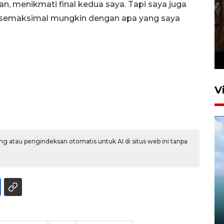
, menikmati final kedua saya. Tapi saya juga
a semaksimal mungkin dengan apa yang saya
Persebaya juara Piala
Presiden 2026
8 jam lalu
V
g atau pengindeksan otomatis untuk AI di situs web ini tanpa
DJKA uji jembatan KA usai
peningkatan jalur Jember–
Kalisat
5 Agustus 2026 23:10