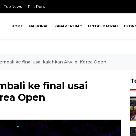
Top News
Rilis Pers
HOME
NASIONAL
KABAR JATIM
LINTAS DAERAH
EKON
embali ke final usai kalahkan Alwi di Korea Open
T
bali ke final usai
orea Open