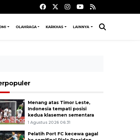
OMI
OLAHRAGA
KARKHAS
LAINNYA
erpopuler
Menang atas Timor Leste,
Indonesia tempati posisi
kedua klasemen sementara
1 Agustus 2026 06:31
Pelatih Port FC kecewa gagal