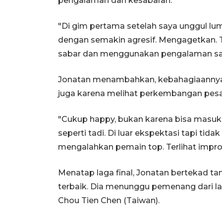
pengalaman dan kesabaran.
"Di gim pertama setelah saya unggul l
dengan semakin agresif. Mengagetkan. T
sabar dan menggunakan pengalaman say
Jonatan menambahkan, kebahagiaannya b
juga karena melihat perkembangan pesat 
"Cukup happy, bukan karena bisa masuk f
seperti tadi. Di luar ekspektasi tapi tida
mengalahkan pemain top. Terlihat improv
Menatap laga final, Jonatan bertekad t
terbaik. Dia menunggu pemenang dari l
Chou Tien Chen (Taiwan).