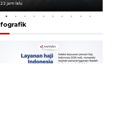
22 jam lalu
23 jam lalu
nfografik