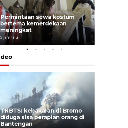
Permintaan sewa kostum
bertema kemerdekaan
Perpusta
meningkat
Lingkunga
5 jam lalu
5 jam lalu
ideo
TNBTS: kebakaran di Bromo
Khofifah 
diduga sisa perapian orang di
Bromo, a
Bantengan
capai 176