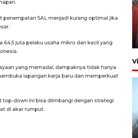
 mapan.
t penempatan SAL menjadi kurang optimal jika
Penguatan struktur jembatan
sar.
Niyama Tulungagung
7 Agustus 2026 14:36
a 64,5 juta pelaku usaha mikro dan kecil yang
onesia.
V
ayaan yang memadai, dampaknya tidak hanya
 membuka lapangan kerja baru dan memperkuat
t top-down ini bisa diimbangi dengan strategi
t di akar rumput.
BPBD Jatim kerahkan "Drone
Water Spray" bantu padamkan
kebakaran Bromo