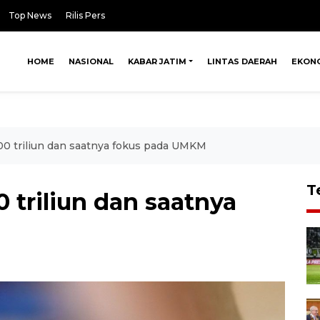
Top News
Rilis Pers
HOME
NASIONAL
KABAR JATIM
LINTAS DAERAH
EKON
0 triliun dan saatnya fokus pada UMKM
T
triliun dan saatnya