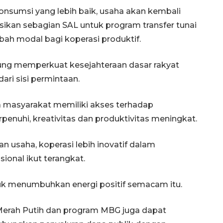
nsumsi yang lebih baik, usaha akan kembali
ikan sebagian SAL untuk program transfer tunai
hibah modal bagi koperasi produktif.
sung memperkuat kesejahteraan dasar rakyat
ri sisi permintaan.
masyarakat memiliki akses terhadap
enuhi, kreativitas dan produktivitas meningkat.
160 ribu sambungan baru
jaringan gas 2026
usaha, koperasi lebih inovatif dalam
2026-08-07 18:00:00
ional ikut terangkat.
k menumbuhkan energi positif semacam itu.
 Merah Putih dan program MBG juga dapat