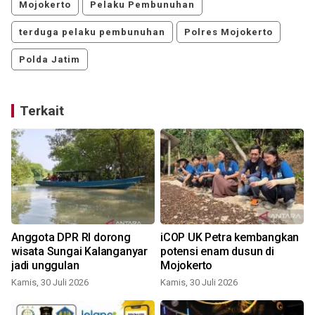
Mojokerto
Pelaku Pembunuhan
terduga pelaku pembunuhan
Polres Mojokerto
Polda Jatim
Terkait
Anggota DPR RI dorong
iCOP UK Petra kembangkan
n
wisata Sungai Kalanganyar
potensi enam dusun di
jadi unggulan
Mojokerto
Kamis, 30 Juli 2026
Kamis, 30 Juli 2026
S