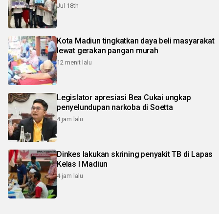
Jul 18th
Kota Madiun tingkatkan daya beli masyarakat
lewat gerakan pangan murah
12 menit lalu
Legislator apresiasi Bea Cukai ungkap
penyelundupan narkoba di Soetta
4 jam lalu
Dinkes lakukan skrining penyakit TB di Lapas
Kelas I Madiun
4 jam lalu