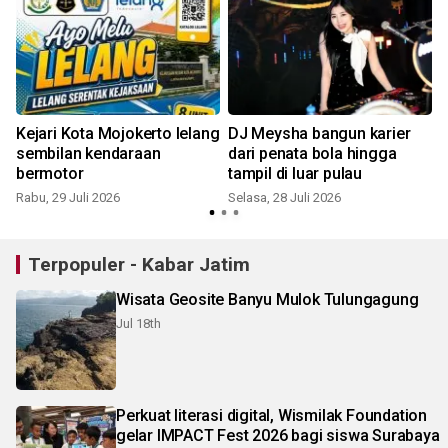
Kejari Kota Mojokerto lelang
DJ Meysha bangun karier
sembilan kendaraan
dari penata bola hingga
bermotor
tampil di luar pulau
Rabu, 29 Juli 2026
Selasa, 28 Juli 2026
M
Terpopuler - Kabar Jatim
Wisata Geosite Banyu Mulok Tulungagung
Jul 18th
Perkuat literasi digital, Wismilak Foundation
gelar IMPACT Fest 2026 bagi siswa Surabaya