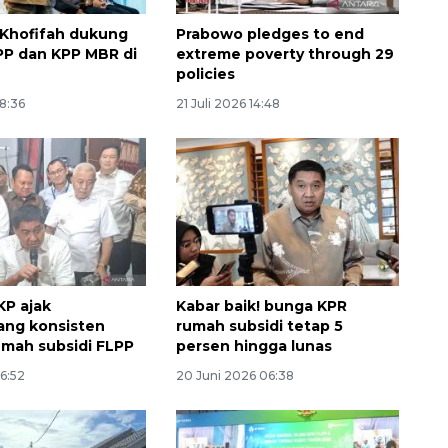
Khofifah dukung
Prabowo pledges to end
P dan KPP MBR di
extreme poverty through 29
policies
18:36
21 Juli 2026 14:48
KP ajak
Kabar baik! bunga KPR
ng konsisten
rumah subsidi tetap 5
umah subsidi FLPP
persen hingga lunas
06:52
20 Juni 2026 06:38