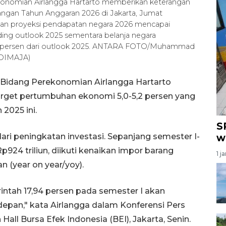
ekonomian Airlangga Hartarto memberikan keterangan
ngan Tahun Anggaran 2026 di Jakarta, Jumat
utkan proyeksi pendapatan negara 2026 mencapai
nding outlook 2025 sementara belanja negara
k 7,3 persen dari outlook 2025. ANTARA FOTO/Muhammad
DIMAJA)
 Bidang Perekonomian Airlangga Hartarto
rget pertumbuhan ekonomi 5,0-5,2 persen yang
2025 ini.
S
i peningkatan investasi. Sepanjang semester I-
w
Rp924 triliun, diikuti kenaikan impor barang
1 j
n (year on year/yoy).
ntah 17,94 persen pada semester I akan
epan," kata Airlangga dalam Konferensi Pers
Hall Bursa Efek Indonesia (BEI), Jakarta, Senin.