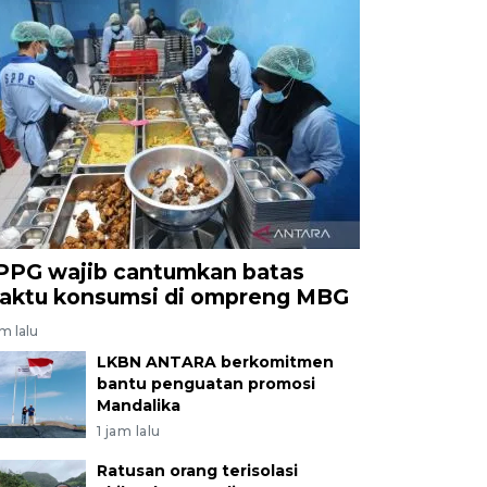
PPG wajib cantumkan batas
aktu konsumsi di ompreng MBG
am lalu
LKBN ANTARA berkomitmen
bantu penguatan promosi
Mandalika
1 jam lalu
Ratusan orang terisolasi