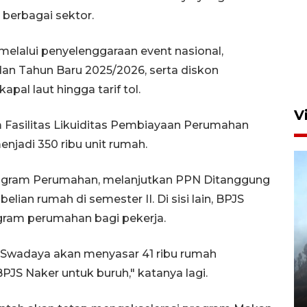
 berbagai sektor.
 melalui penyelenggaraan event nasional,
 dan Tahun Baru 2025/2026, serta diskon
kapal laut hingga tarif tol.
V
 Fasilitas Likuiditas Pembiayaan Perumahan
enjadi 350 ribu unit rumah.
rogram Perumahan, melanjutkan PPN Ditanggung
ian rumah di semester II. Di sisi lain, BPJS
ram perumahan bagi pekerja.
BPBD Jatim kerahkan "Drone
Swadaya akan menyasar 41 ribu rumah
Water Spray" bantu padamkan
S Naker untuk buruh," katanya lagi.
kebakaran Bromo
6 Agustus 2026 18:23