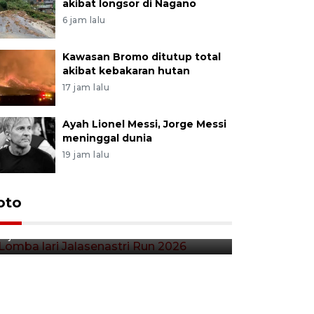
akibat longsor di Nagano
6 jam lalu
Kawasan Bromo ditutup total
akibat kebakaran hutan
17 jam lalu
Ayah Lionel Messi, Jorge Messi
meninggal dunia
19 jam lalu
Lomba lari Jalasenastri Run
oto
Pekan Qr
2026
Indonesia
3 jam lalu
6 jam lalu