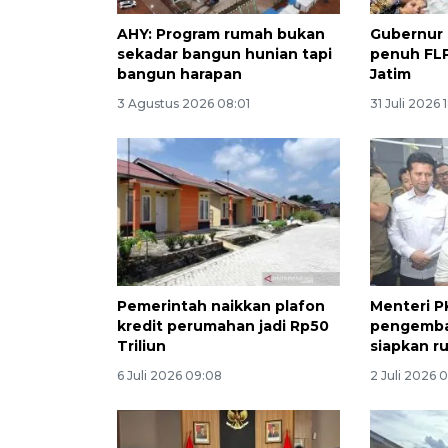
AHY: Program rumah bukan
Gubernur 
sekadar bangun hunian tapi
penuh FLP
bangun harapan
Jatim
3 Agustus 2026 08:01
31 Juli 2026 
Pemerintah naikkan plafon
Menteri P
kredit perumahan jadi Rp50
pengemba
Triliun
siapkan r
6 Juli 2026 09:08
2 Juli 2026 