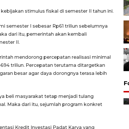
ebijakan stimulus fiskal di semester II tahun ini.
i semester I sebesar Rp61 triliun sebelumnya
ka dari itu, pemerintah akan kembali
ester II.
erintah mendorong percepatan realisasi minimal
p694 triliun. Percepatan terutama ditargetkan
ran besar agar daya dorongnya terasa lebih
Jurnalis bagikan bendera
F
gratis sambut HUT
Kemerdekaan
aya beli masyarakat tetap menjadi tulang
8 Agustus 2026 12:56
. Maka dari itu, sejumlah program konkret
asi Kredit Investasi Padat Karya yang