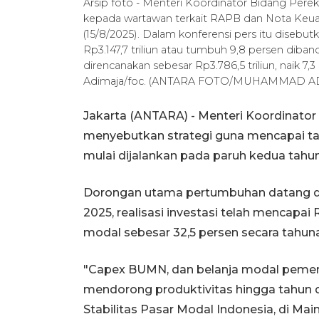
Arsip foto - Menteri Koordinator Bidang Per
kepada wartawan terkait RAPB dan Nota Keua
(15/8/2025). Dalam konferensi pers itu diseb
Rp3.147,7 triliun atau tumbuh 9,8 persen diba
direncanakan sebesar Rp3.786,5 triliun, nai
Adimaja/foc. (ANTARA FOTO/MUHAMMAD A
Jakarta (ANTARA) - Menteri Koordinator
menyebutkan strategi guna mencapai ta
mulai dijalankan pada paruh kedua tahun 
Dorongan utama pertumbuhan datang dar
2025, realisasi investasi telah mencapai 
modal sebesar 32,5 persen secara tahuna
"Capex BUMN, dan belanja modal pemeri
mendorong produktivitas hingga tahun d
Stabilitas Pasar Modal Indonesia, di Main 