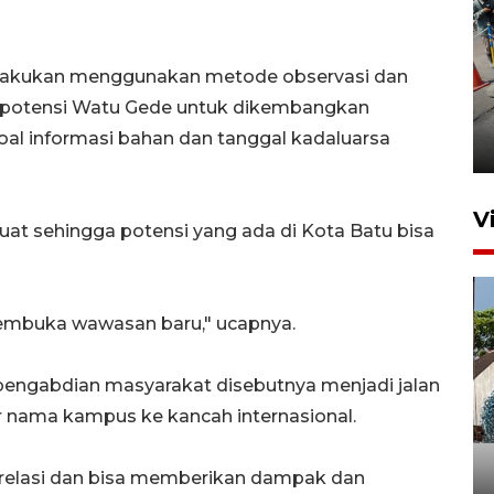
dilakukan menggunakan metode observasi dan
Peningkatan perputaran
i potensi Watu Gede untuk dikembangkan
ekonomi Piala Presiden 2026
al informasi bahan dan tanggal kadaluarsa
4 jam lalu
V
kuat sehingga potensi yang ada di Kota Batu bisa
 membuka wawasan baru," ucapnya.
pengabdian masyarakat disebutnya menjadi jalan
 nama kampus ke kancah internasional.
Bulog Ponorogo serap 8.600
ton jagung petani, 95 persen
dari target
relasi dan bisa memberikan dampak dan