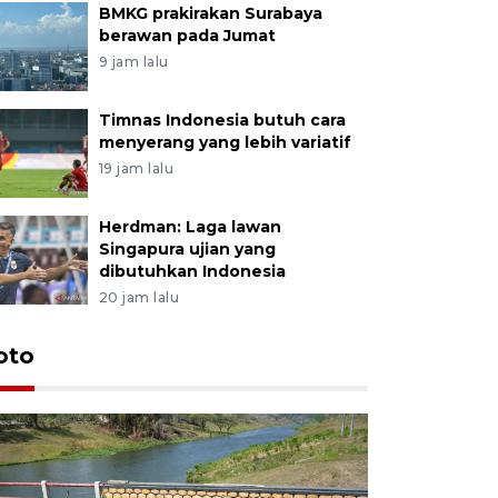
BMKG prakirakan Surabaya
berawan pada Jumat
9 jam lalu
Timnas Indonesia butuh cara
menyerang yang lebih variatif
19 jam lalu
Herdman: Laga lawan
Singapura ujian yang
dibutuhkan Indonesia
20 jam lalu
oto
Permintaa
jelang H
3 jam lalu