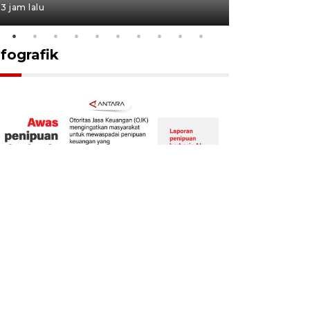
3 jam lalu
19 jam lalu
nfografik