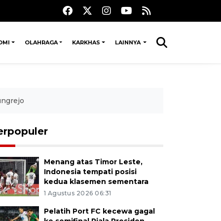
OMI
OLAHRAGA
KARKHAS
LAINNYA
ungrejo
erpopuler
Menang atas Timor Leste,
Indonesia tempati posisi
kedua klasemen sementara
1 Agustus 2026 06:31
Pelatih Port FC kecewa gagal