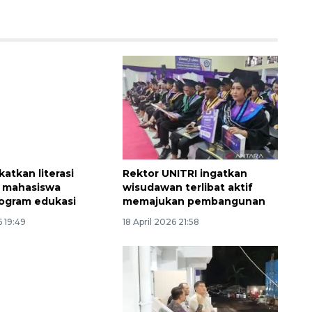
Ekspedisi Rupiah Berdaulat
gkatkan literasi
Rektor UNITRI ingatkan
 mahasiswa
wisudawan terlibat aktif
2026 sambangi Papua
rogram edukasi
memajukan pembangunan
2026-08-06 13:15:00
6 19:49
18 April 2026 21:58