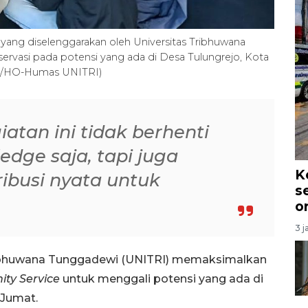
 yang diselenggarakan oleh Universitas Tribhuwana
servasi pada potensi yang ada di Desa Tulungrejo, Kota
RA/HO-Humas UNITRI)
atan ini tidak berhenti
dge saja, tapi juga
K
ibusi nyata untuk
s
o
3 j
ribhuwana Tunggadewi (UNITRI) memaksimalkan
ty Service
untuk menggali potensi yang ada di
 Jumat.