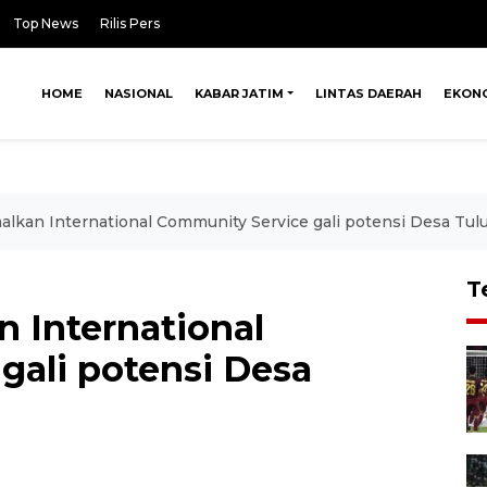
Top News
Rilis Pers
HOME
NASIONAL
KABAR JATIM
LINTAS DAERAH
EKON
lkan International Community Service gali potensi Desa Tul
T
 International
gali potensi Desa