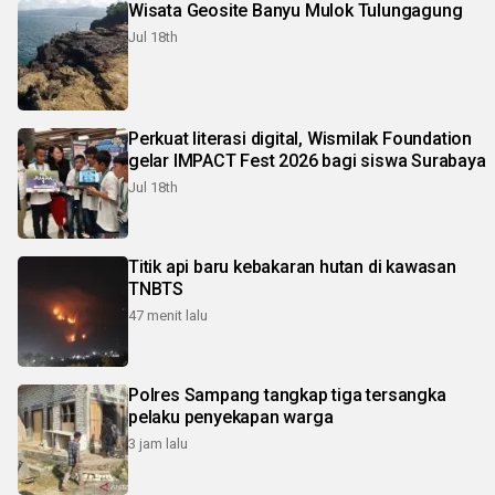
Wisata Geosite Banyu Mulok Tulungagung
Jul 18th
Perkuat literasi digital, Wismilak Foundation
gelar IMPACT Fest 2026 bagi siswa Surabaya
Jul 18th
Titik api baru kebakaran hutan di kawasan
TNBTS
47 menit lalu
Polres Sampang tangkap tiga tersangka
pelaku penyekapan warga
3 jam lalu