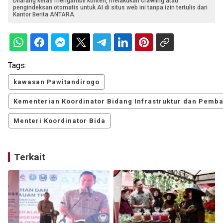
Dilarang keras mengambil konten, melakukan crawling atau
pengindeksan otomatis untuk AI di situs web ini tanpa izin tertulis dari
Kantor Berita ANTARA.
Tags:
kawasan Pawitandirogo
Kementerian Koordinator Bidang Infrastruktur dan Pem
Menteri Koordinator Bida
Terkait
R