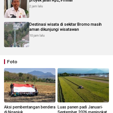
proyek jalan Rp2,9 miliar
2 jam lalu
Destinasi wisata di sekitar Bromo masih
aman dikunjungi wisatawan
10 jam lalu
Foto
Aksi pembentangan bendera
Luas panen padi Januari-
di Nganjuk
September 2026 meningkat