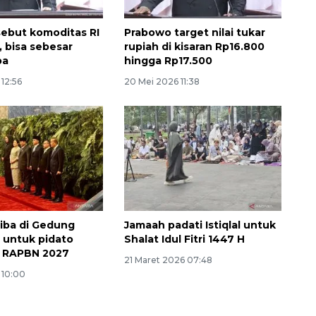
ebut komoditas RI
Prabowo target nilai tukar
, bisa sebesar
rupiah di kisaran Rp16.800
pa
hingga Rp17.500
12:56
20 Mei 2026 11:38
Awas penipuan berbasis AI
2026-08-07 13:45:00
iba di Gedung
Jamaah padati Istiqlal untuk
 untuk pidato
Shalat Idul Fitri 1447 H
 RAPBN 2027
21 Maret 2026 07:48
 10:00