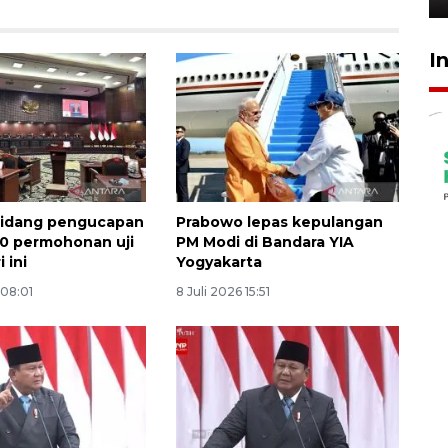
I
sidang pengucapan
Prabowo lepas kepulangan
0 permohonan uji
PM Modi di Bandara YIA
 ini
Yogyakarta
 08:01
8 Juli 2026 15:51