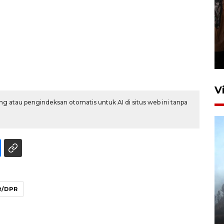
Persebaya juara Piala
Presiden 2026
20 jam lalu
V
g atau pengindeksan otomatis untuk AI di situs web ini tanpa
BPBD Jatim kerahkan "Drone
/DPR
Water Spray" bantu padamkan
kebakaran Bromo
6 Agustus 2026 18:23