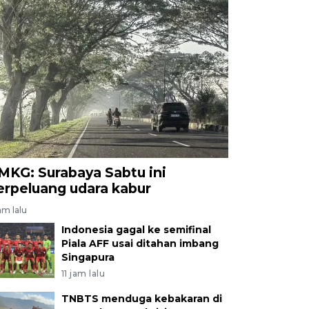
MKG: Surabaya Sabtu ini
erpeluang udara kabur
am lalu
Indonesia gagal ke semifinal
Piala AFF usai ditahan imbang
Singapura
11 jam lalu
TNBTS menduga kebakaran di