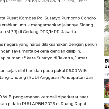
rbang Pancasila Gedung MPR/DPR di Jakarta, Jumat
karta Pusat Kombes Pol Susatyo Purnomo Condro
ikerahkan untuk mengamankan jalannya Sidang
at (MPR) di Gedung DPR/MPR, Jakarta.
as negara yang harus dilaksanakan dengan penuh
angan saya minta bekerja dengan disiplin,
 humanis," kata Susatyo di Jakarta, Jumat.
B
b
n sejak dini hari dan pada pukul 06.00 WIB
2 j
dang-Undang (RUU) Anggaran Pendapatan dan
.30 WIB, pengamanan kembali diperketat saat
kan pidato RUU APBN 2026 di Ruang Rapat