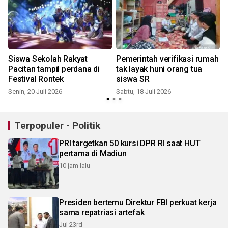
Siswa Sekolah Rakyat
Pemerintah verifikasi rumah
Pacitan tampil perdana di
tak layak huni orang tua
Festival Rontek
siswa SR
Senin, 20 Juli 2026
Sabtu, 18 Juli 2026
S
Terpopuler - Politik
PRI targetkan 50 kursi DPR RI saat HUT
pertama di Madiun
10 jam lalu
Presiden bertemu Direktur FBI perkuat kerja
sama repatriasi artefak
Jul 23rd