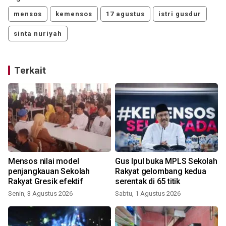
mensos
kemensos
17 agustus
istri gusdur
sinta nuriyah
Terkait
Mensos nilai model
Gus Ipul buka MPLS Sekolah
penjangkauan Sekolah
Rakyat gelombang kedua
Rakyat Gresik efektif
serentak di 65 titik
Senin, 3 Agustus 2026
Sabtu, 1 Agustus 2026
S