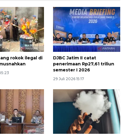
tang rokok ilegal di
DJBC Jatim II catat
imusnahkan
penerimaan Rp27,61 triliun
semester I 2026
 05:23
Awas penipuan berbasis AI
29 Juli 2026 15:17
2026-08-07 13:45:00