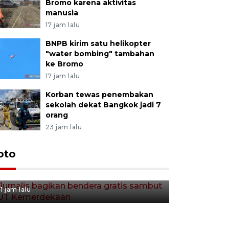
Bromo karena aktivitas
manusia
17 jam lalu
BNPB kirim satu helikopter
"water bombing" tambahan
ke Bromo
17 jam lalu
Korban tewas penembakan
sekolah dekat Bangkok jadi 7
orang
23 jam lalu
Jurnalis bagikan bendera
oto
gratis sambut HUT
Kemerdekaan
1 jam lalu