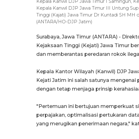
Kepala Kanwil DJP Jawa Timur I Samingun, Kep
Kepala Kanwil DJP Jawa Timur III Untung Sup
Tinggi (Kajati) Jawa Timur Dr Kuntadi SH MH di
(ANTARA/HO-DJP Jatim)
Surabaya, Jawa Timur (ANTARA) - Direkt
Kejaksaan Tinggi (Kejati) Jawa Timur b
dan memberantas peredaran rokok ileg
Kepala Kantor Wilayah (Kanwil) DJP Ja
Kejati Jatim ini salah satunya mengenai 
dengan tetap menjaga prinsip kerahasia
"Pertemuan ini bertujuan memperkuat s
perpajakan, optimalisasi pertukaran dat
yang merugikan penerimaan negara," kata