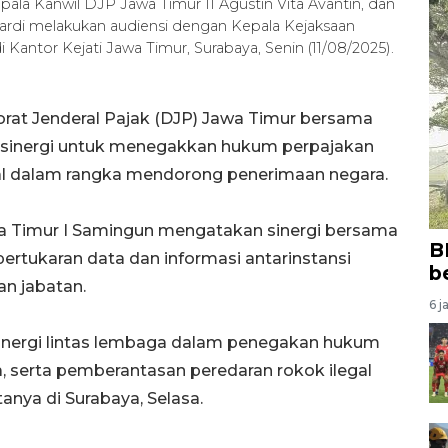
ala Kanwil DJP Jawa Timur II Agustin Vita Avantin, dan
ardi melakukan audiensi dengan Kepala Kejaksaan
 Kantor Kejati Jawa Timur, Surabaya, Senin (11/08/2025).
orat Jenderal Pajak (DJP) Jawa Timur bersama
ersinergi untuk menegakkan hukum perpajakan
al dalam rangka mendorong penerimaan negara.
wa Timur I Samingun mengatakan sinergi bersama
B
pertukaran data dan informasi antarinstansi
b
an jabatan.
6 j
inergi lintas lembaga dalam penegakan hukum
a, serta pemberantasan peredaran rokok ilegal
nya di Surabaya, Selasa.