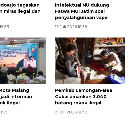
doarjo tegaskan
Intelektual NU dukung
 miras ilegal dan
Fatwa MUI Jatim soal
penyalahgunaan vape
19:53
19 Juli 2026 18:58
 Kota Malang
Pemkab Lamongan-Bea
 jadi informan
Cukai amankan 3.040
ok ilegal
batang rokok ilegal
21:25
15 Juli 2026 18:32