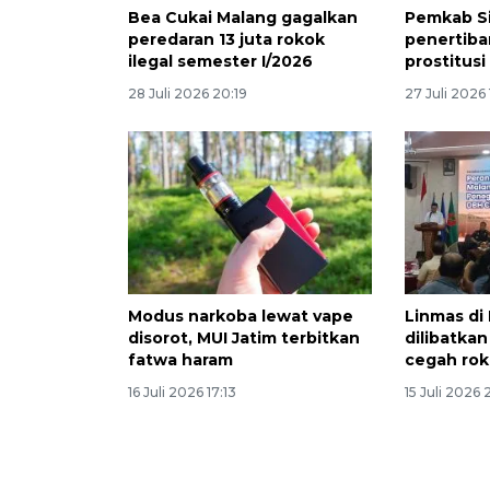
Bea Cukai Malang gagalkan
Pemkab Si
peredaran 13 juta rokok
penertiban
ilegal semester I/2026
prostitusi
28 Juli 2026 20:19
27 Juli 2026 
Modus narkoba lewat vape
Linmas di
disorot, MUI Jatim terbitkan
dilibatkan
fatwa haram
cegah rok
16 Juli 2026 17:13
15 Juli 2026 