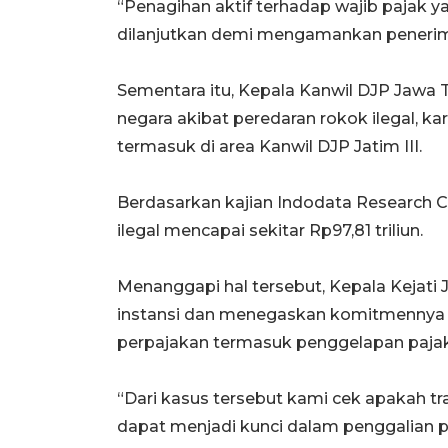
“Penagihan aktif terhadap wajib pajak 
dilanjutkan demi mengamankan penerima
Sementara itu, Kepala Kanwil DJP Jawa T
negara akibat peredaran rokok ilegal, k
termasuk di area Kanwil DJP Jatim III.
Berdasarkan kajian Indodata Research C
ilegal mencapai sekitar Rp97,81 triliun.
Menanggapi hal tersebut, Kepala Kejati J
instansi dan menegaskan komitmennya
perpajakan termasuk penggelapan pajak
“Dari kasus tersebut kami cek apakah tra
dapat menjadi kunci dalam penggalian po