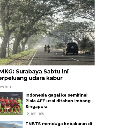
MKG: Surabaya Sabtu ini
erpeluang udara kabur
am lalu
Indonesia gagal ke semifinal
Piala AFF usai ditahan imbang
Singapura
16 jam lalu
TNBTS menduga kebakaran di