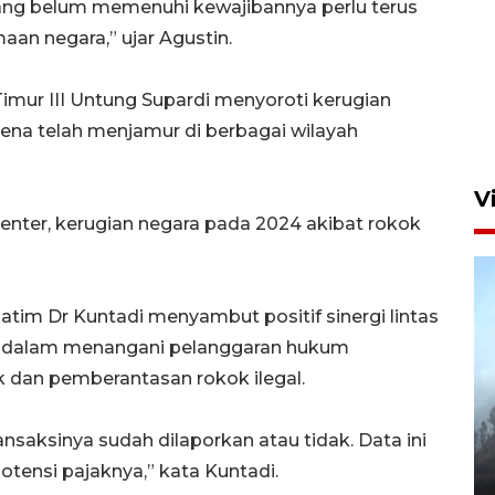
yang belum memenuhi kewajibannya perlu terus
an negara,” ujar Agustin.
Aksi bersih sungai di kawasan
padat penduduk
imur III Untung Supardi menyoroti kerugian
7 Agustus 2026 14:29
arena telah menjamur di berbagai wilayah
V
enter, kerugian negara pada 2024 akibat rokok
atim Dr Kuntadi menyambut positif sinergi lintas
 dalam menangani pelanggaran hukum
 dan pemberantasan rokok ilegal.
BPBD Jatim kerahkan "Drone
Water Spray" bantu padamkan
nsaksinya sudah dilaporkan atau tidak. Data ini
kebakaran Bromo
tensi pajaknya,” kata Kuntadi.
6 Agustus 2026 18:23