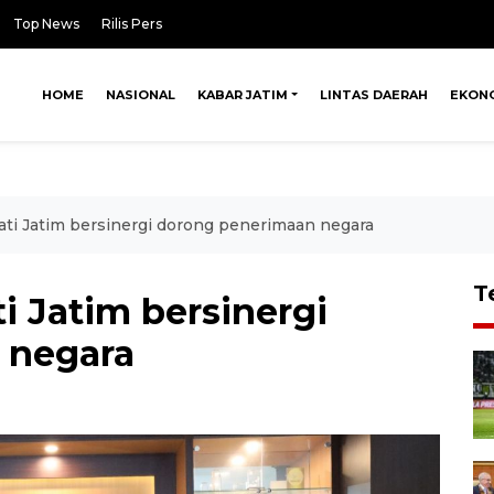
Top News
Rilis Pers
HOME
NASIONAL
KABAR JATIM
LINTAS DAERAH
EKON
ati Jatim bersinergi dorong penerimaan negara
T
i Jatim bersinergi
 negara